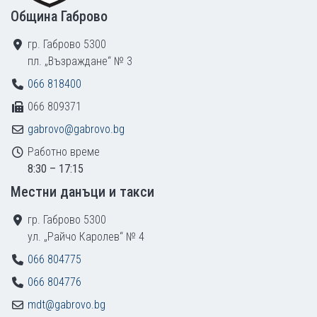
Община Габрово
гр. Габрово 5300
пл. „Възраждане“ № 3
066 818400
066 809371
gabrovo@gabrovo.bg
Работно време
8:30 – 17:15
Местни данъци и такси
гр. Габрово 5300
ул. „Райчо Каролев“ № 4
066 804775
066 804776
mdt@gabrovo.bg