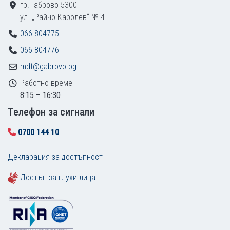
гр. Габрово 5300
ул. „Райчо Каролев“ № 4
066 804775
066 804776
mdt@gabrovo.bg
Работно време
8:15 – 16:30
Tелефон за сигнали
0700 144 10
Декларация за достъпност
Достъп за глухи лица