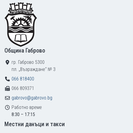
Footer
Община Габрово
гр. Габрово 5300
пл. „Възраждане“ № 3
066 818400
066 809371
gabrovo@gabrovo.bg
Работно време
8:30 – 17:15
Местни данъци и такси