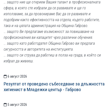
… защото ние ще открием Вашия талант в професионалната
сфера, в която сте избрали да се развивате и ще го
използваме, за да провокираме Вас да се развивате и
подобрим както ефективността на отдела, където работите,
така и на цялата администрация на Община Габрово.
… защото Ви предлагаме възможност за повишаване на
професионалния ви капацитет чрез различни обучения.
… защото като работодател Община Габрово ви предлага
сигурността и авторитета на институцията.
… защото си струва да работиш в полза на града, в който си
избрал да живееш.
6 август 2026
СТАТИИСТАТИИ
Резултат от проведено събеседване за длъжността
хигиенист в Младежки център - Габрово
5 август 2026