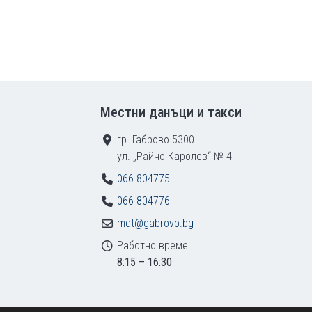
Местни данъци и такси
гр. Габрово 5300
ул. „Райчо Каролев“ № 4
066 804775
066 804776
mdt@gabrovo.bg
Работно време
8:15 – 16:30