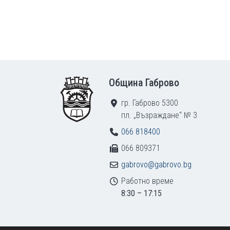
Footer
Община Габрово
гр. Габрово 5300
пл. „Възраждане“ № 3
066 818400
066 809371
gabrovo@gabrovo.bg
Работно време
8:30 – 17:15