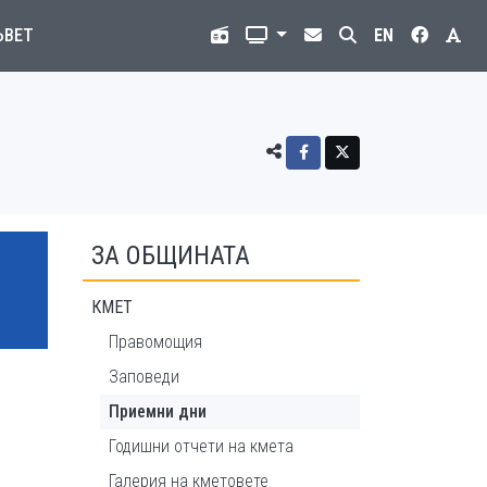
ЪВЕТ
EN
ЗА ОБЩИНАТА
КMET
Правомощия
Заповеди
Приемни дни
Годишни отчети на кмета
Галерия на кметовете