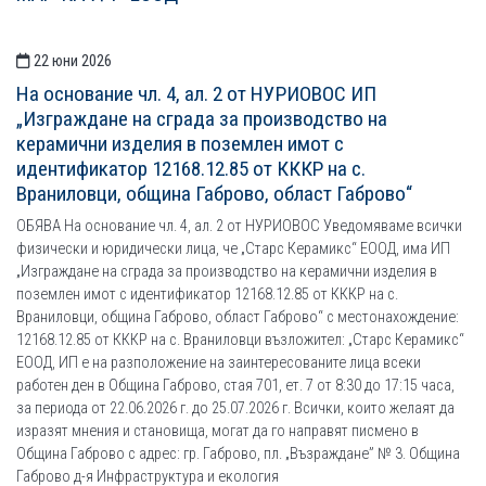
22 юни 2026
На основание чл. 4, ал. 2 от НУРИОВОС ИП
„Изграждане на сграда за производство на
керамични изделия в поземлен имот с
идентификатор 12168.12.85 от КККР на с.
Враниловци, община Габрово, област Габрово“
ОБЯВА На основание чл. 4, ал. 2 от НУРИОВОС Уведомяваме всички
физически и юридически лица, че „Старс Керамикс“ ЕООД, има ИП
„Изграждане на сграда за производство на керамични изделия в
поземлен имот с идентификатор 12168.12.85 от КККР на с.
Враниловци, община Габрово, област Габрово“ с местонахождение:
12168.12.85 от КККР на с. Враниловци възложител: „Старс Керамикс“
ЕООД, ИП е на разположение на заинтересованите лица всеки
работен ден в Община Габрово, стая 701, ет. 7 от 8:30 до 17:15 часа,
за периода от 22.06.2026 г. до 25.07.2026 г. Всички, които желаят да
изразят мнения и становища, могат да го направят писмено в
Община Габрово с адрес: гр. Габрово, пл. „Възраждане” № 3. Община
Габрово д-я Инфраструктура и екология