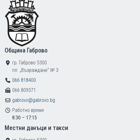
Footer
Община Габрово
гр. Габрово 5300
пл. „Възраждане“ № 3
066 818400
066 809371
gabrovo@gabrovo.bg
Работно време
8:30 – 17:15
Местни данъци и такси