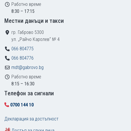
Работно време
8:30 – 17:15
Местни данъци и такси
гр. Габрово 5300
ул. „Райчо Каролев“ № 4
066 804775
066 804776
mdt@gabrovo.bg
Работно време
8:15 – 16:30
Tелефон за сигнали
0700 144 10
Декларация за достъпност
Достъп за глухи лица