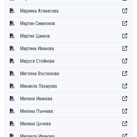
Марияна Атанасова
Мартин Симеонов
Мартин Цанков
Мартина Иванова
Маруся Стойнова
Миглена Въгленова
Микаела Лазарова
Милена Иванова
Милена Пънчева
Милена Цочева
Михаела Иванова