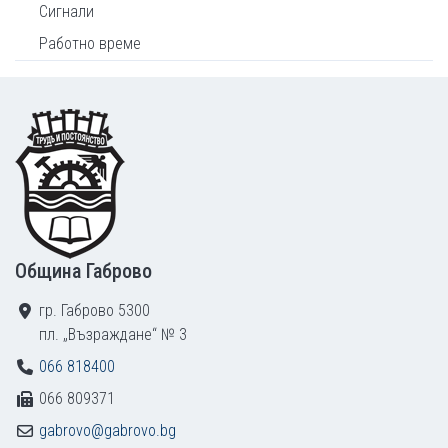
Сигнали
Работно време
Footer
Община Габрово
гр. Габрово 5300
пл. „Възраждане“ № 3
066 818400
066 809371
gabrovo@gabrovo.bg