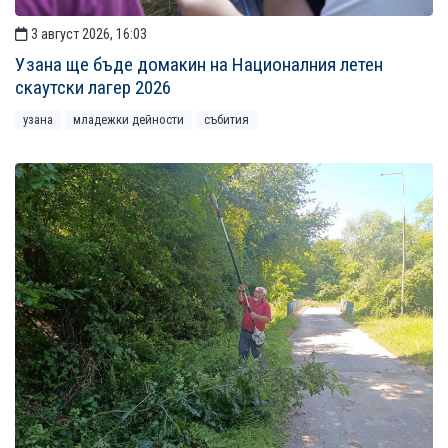
3 август 2026, 16:03
Узана ще бъде домакин на Националния летен
скаутски лагер 2026
узана
младежки дейности
събития