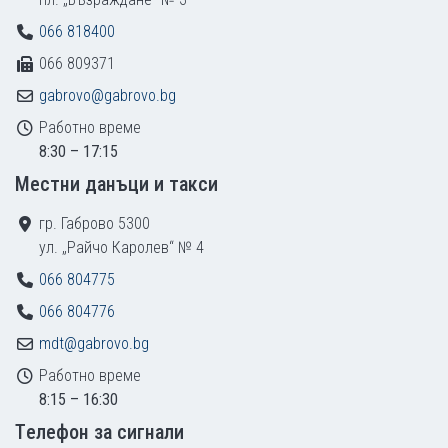
066 818400
066 809371
gabrovo@gabrovo.bg
Работно време
8:30 – 17:15
Местни данъци и такси
гр. Габрово 5300
ул. „Райчо Каролев“ № 4
066 804775
066 804776
mdt@gabrovo.bg
Работно време
8:15 – 16:30
Tелефон за сигнали