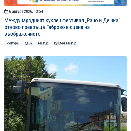
6 август 2026, 13:54
Международният куклен фестивал „Рачо и Дешка“
отново превръща Габрово в сцена на
въображението
култура
деца
театър
куклен театър