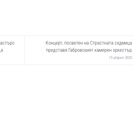
мастърс
Концерт, посветен на Страстната седмица
да
представя Габровският камерен оркестър
15 април 2025