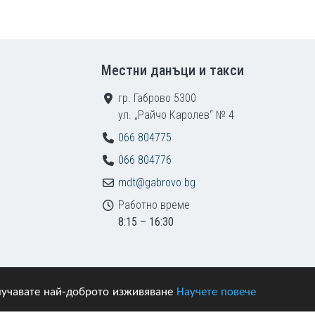
Местни данъци и такси
гр. Габрово 5300
ул. „Райчо Каролев“ № 4
066 804775
066 804776
mdt@gabrovo.bg
Работно време
8:15 – 16:30
получавате най-доброто изживяване
Научете повече
азени.