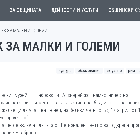
ЗА ОБЩИНАТА
ДЕЙНОСТИ И УСЛУГИ
ОБЩИНСКИ С
ЪК ЗА МАЛКИ И ГОЛЕМИ
 ЗА МАЛКИ И ГОЛЕМИ
култура
образование
актуално
рим - 
чески музей – Габрово и Архиерейско наместничество – Г
годишната си съвместната инициатива за боядисване на велик
, желаещи да участват в нея, на Велики четвъртък, 17 април, от 
Богородично“.
ата ще се включат децата от Регионален център за подкрепа про
вание – Габрово.