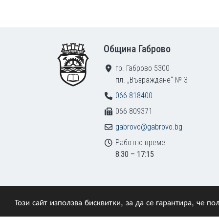
Footer
Община Габрово
гр. Габрово 5300
пл. „Възраждане“ № 3
066 818400
066 809371
gabrovo@gabrovo.bg
Работно време
8:30 – 17:15
Този сайт използва бисквитки, за да се гарантира, че 
© 2009–2026 Община Габрово. Всички права зап