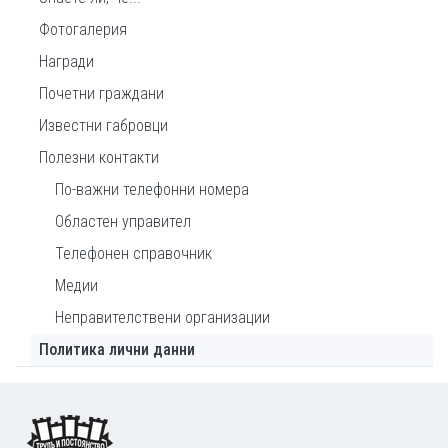
Фотогалерия
Награди
Почетни граждани
Известни габровци
Полезни контакти
По-важни телефонни номера
Областен управител
Телефонен справочник
Медии
Неправителствени организации
Политика лични данни
Footer