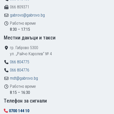
066 809371
gabrovo@gabrovo.bg
Работно време
8:30 – 17:15
Местни данъци и такси
гр. Габрово 5300
ул. „Райчо Каролев“ № 4
066 804775
066 804776
mdt@gabrovo.bg
Работно време
8:15 – 16:30
Tелефон за сигнали
0700 144 10