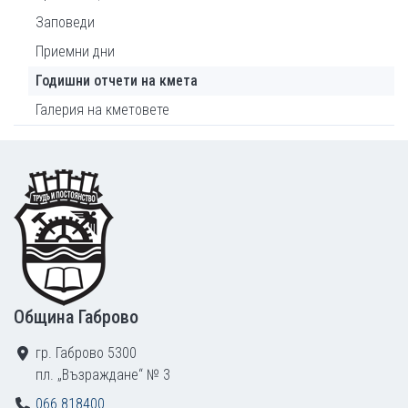
Заповеди
Приемни дни
Годишни отчети на кмета
Галерия на кметовете
Footer
Община Габрово
гр. Габрово 5300
пл. „Възраждане“ № 3
066 818400