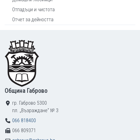
Отпадъци и чистота
Отчет за дейността
Footer
Община Габрово
гр. Габрово 5300
пл. „Възраждане“ № 3
066 818400
066 809371