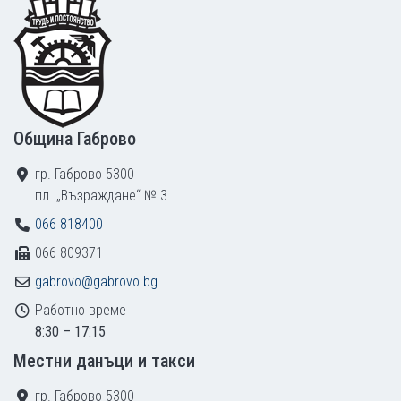
Footer
Община Габрово
гр. Габрово 5300
пл. „Възраждане“ № 3
066 818400
066 809371
gabrovo@gabrovo.bg
Работно време
8:30 – 17:15
Местни данъци и такси
гр. Габрово 5300