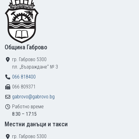
Footer
Община Габрово
гр. Габрово 5300
пл. „Възраждане“ № 3
066 818400
066 809371
gabrovo@gabrovo.bg
Работно време
8:30 – 17:15
Местни данъци и такси
гр. Габрово 5300