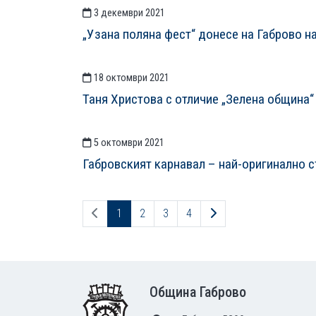
3 декември 2021
„Узана поляна фест“ донесе на Габрово н
18 октомври 2021
Таня Христова с отличие „Зелена община“ 
5 октомври 2021
Габровският карнавал – най-оригинално съ
Предходна страница
Следваща страница
1
2
3
4
Footer
Община Габрово