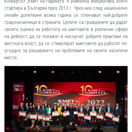
Конкурсът „Кмет на годината“ е уникална инициатива, която
стартира в България през 2013 г. Чрез нея след национално
онлайн допитване всяка година се отличават най-добрите
градоначалници в страната. Целите са гражданите да дадат
своята оценка за работата на кметовете в различни сфери
на дейност, да се покажат и насърчат добрите практики на
местната власт, да се стимулират кметовете да работят по-
усърдно за решаването на проблемите на своите населени
места.