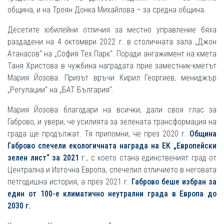
община, и на Троян Донка Михайлова – за средна община.
Десетите юбилейни отличия за местно управление бяха
раздадени на 4 октомври 2022 г. в столичната зала „Джон
Атанасов“ на „София Тех Парк“. Поради ангажимент на кмета
Таня Христова в чужбина наградата прие заместник-кметът
Мария Йозова. Призът връчи Кирил Георгиев, мениджър
„Регулации“ на „БАТ България“.
Мария Йозова благодари на всички, дали своя глас за
Габрово, и увери, че усилията за зелената трансформация на
града ще продължат. Тя припомни, че през 2020 г.
Община
Габрово спечели екологичната награда на ЕК „Европейски
зелен лист“ за 2021
г.
, с което стана единственият град от
Централна и Източна Европа, спечелил отличието в неговата
петгодишна история, а през 2021 г.
Габрово беше избран за
един от 100-е климатично неутрални града в Европа до
2030 г.