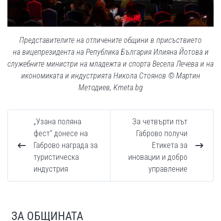
Представителите на отличените общини в присъствието
на вицепрезидента на Република България Илияна Йотова и
служебните министри на младежта и спорта Весела Лечева и на
икономиката и индустрията Никола Стоянов © Мартин
Методиев, Kmeta.bg
„Узана поляна
За четвърти път
фест“ донесе на
Габрово получи
Габрово награда за
Етикета за
туристическа
иновации и добро
индустрия
управление
ЗА ОБЩИНАТА