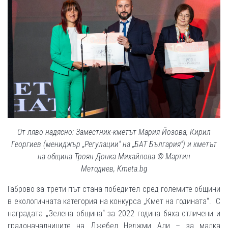
От ляво надясно: Заместник-кметът Мария Йозова, Кирил
Георгиев (мениджър „Регулации“ на „БАТ България“) и кметът
на община Троян Донка Михайлова © Мартин
Методиев, Kmeta.bg
Габрово за трети път стана победител сред големите общини
в екологичната категория на конкурса „Кмет на годината“. С
наградата „Зелена община“ за 2022 година бяха отличени и
градоначалниците на Джебел Неджми Али – за малка