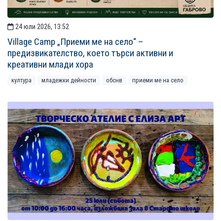
24 юли 2026, 13:52
Village Camp „Приеми ме на село“ –
предизвикателство, което търси активни и
креативни млади хора
култура
младежки дейности
обснв
приеми ме на село