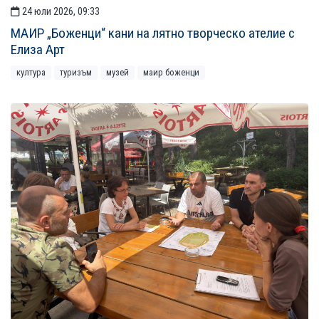
24 юли 2026, 09:33
МАИР „Боженци“ кани на лятно творческо ателие с
Елиза Арт
култура
туризъм
музей
маир боженци