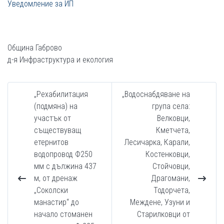
Уведомление за ИП
Община Габрово
д-я Инфраструктура и екология
„Рехабилитация
„Водоснабдяване на
(подмяна) на
група села:
участък от
Велковци,
съществуващ
Кметчета,
етернитов
Лесичарка, Карали,
водопровод Ф250
Костенковци,
мм с дължина 437
Стойчовци,
м, от дренаж
Драгомани,
„Соколски
Тодорчета,
манастир“ до
Междене, Узуни и
начало стоманен
Старилковци от