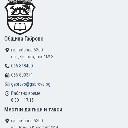
Община Габрово
гр. Габрово 5300
пл. „Възраждане“ № 3
066 818400
066 809371
gabrovo@gabrovo.bg
Работно време
8:30 – 17:15
Местни данъци и такси
гр. Габрово 5300
ул. „Райчо Каролев“ № 4