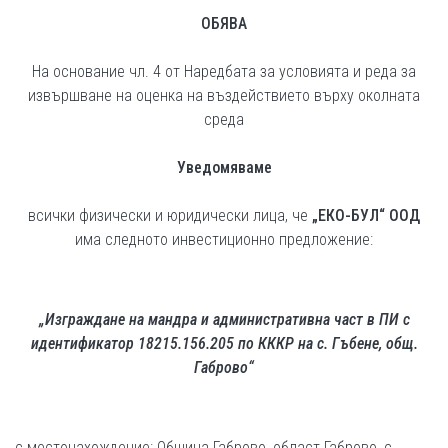
ОБЯВА
На основание чл. 4 от Наредбата за условията и реда за
извършване на оценка на въздействието върху околната
среда
Уведомяваме
всички физически и юридически лица, че
„ЕКО-БУЛ“ ООД
има следното инвестиционно предложение:
„Изграждане на мандра и административна част в ПИ с
идентификатор 18215.156.205 по КККР на с. Гъбене, общ.
Габрово
“
с местонахождение:
Община Габрово, област Габрово, с.