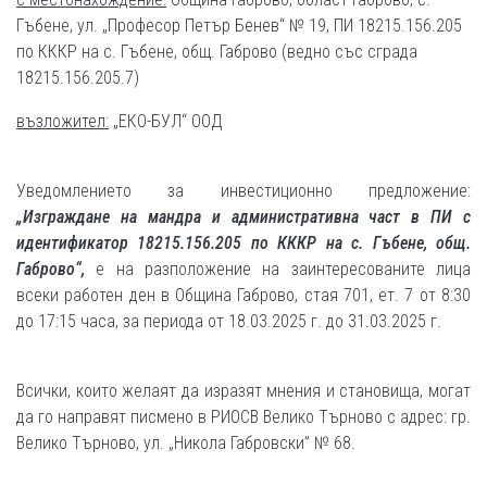
Гъбене, ул. „Професор Петър Бенев“ № 19, ПИ 18215.156.205
по КККР на с. Гъбене, общ. Габрово (ведно със сграда
18215.156.205.7)
възложител:
„ЕКО-БУЛ“ ООД
Уведомлението за инвестиционно предложение:
„Изграждане на мандра и административна част в ПИ с
идентификатор 18215.156.205 по КККР на с. Гъбене, общ.
Габрово
“
,
е на разположение на заинтересованите лица
всеки работен ден в Община Габрово, стая 701, ет. 7 от 8:30
до 17:15 часа, за периода от 18.03.2025 г. до 31.03.2025 г.
Всички, които желаят да изразят мнения и становища, могат
да го направят писмено в РИОСВ Велико Търново с адрес: гр.
Велико Търново, ул. „Никола Габровски” № 68.