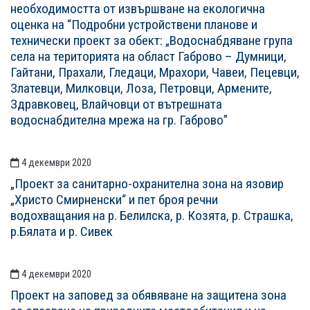
необходимостта от извършване на екологична
оценка на “Подробни устройствени планове и
технически проект за обект: „Водоснабдяване група
села на територията на област Габрово – Думници,
Гайтани, Прахали, Гледаци, Мрахори, Чавеи, Пецевци,
Златевци, Милковци, Лоза, Петровци, Армените,
Здравковец, Влайчовци от вътрешната
водоснабдителна мрежа на гр. Габрово”
4 декември 2020
„Проект за санитарно-охранителна зона на язовир
„Христо Смирненски“ и пет броя речни
водохващания на р. Белилска, р. Козята, р. Страшка,
р.Бялата и р. Сивек
4 декември 2020
Проект на заповед за обявяване на защитена зона