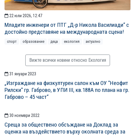
22 юли 2026, 12:47
Младите инженери от ПТГ „Д-р Никола Василиади“ с
достойно представяне на международната сцена!
спорт
образование
деца
екология
актуално
Вижте всички новини относно Екология
31 януари 2023
СТАТИИСТАТИИ
„Изграждане на физкултурен салон към ОУ "Неофит
Рилски" гр. Габрово, в УПИ III, кв.188А по плана на гр.
Габрово – 45 част“
30 ноември 2022
Среща за обществено обсъждане на Доклад за
оценка на въздействието върху околната среда за