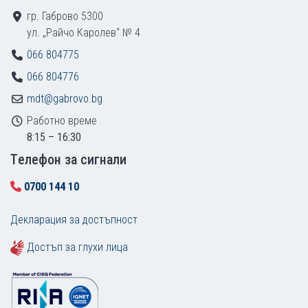
гр. Габрово 5300
ул. „Райчо Каролев“ № 4
066 804775
066 804776
mdt@gabrovo.bg
Работно време
8:15 – 16:30
Tелефон за сигнали
0700 144 10
Декларация за достъпност
Достъп за глухи лица