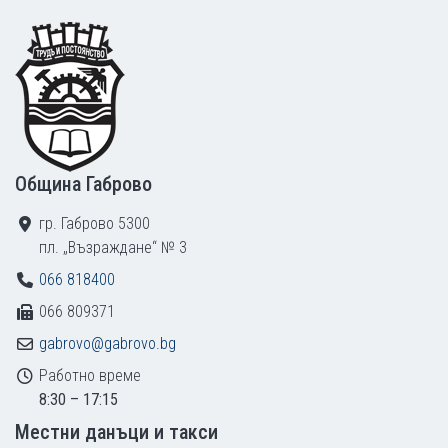
Footer
Община Габрово
гр. Габрово 5300
пл. „Възраждане“ № 3
066 818400
066 809371
gabrovo@gabrovo.bg
Работно време
8:30 – 17:15
Местни данъци и такси