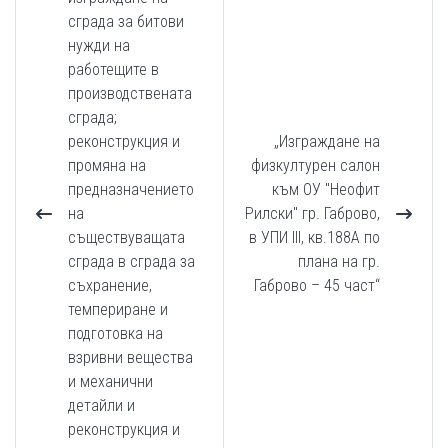
сграда за битови
нужди на
работещите в
производствената
сграда;
реконструкция и
„Изграждане на
промяна на
физкултурен салон
предназначението
към ОУ "Неофит
на
Рилски" гр. Габрово,
съществуващата
в УПИ III, кв.188А по
сграда в сграда за
плана на гр.
съхранение,
Габрово – 45 част“
темпериране и
подготовка на
взривни вещества
и механични
детайли и
реконструкция и