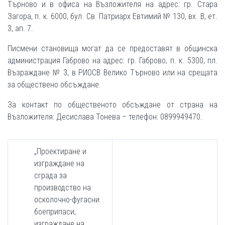
Търново и в офиса на Възложителя на адрес: гр. Стара
Загора, п. к. 6000, бул. Св. Патриарх Евтимий № 130, вх. В, ет.
3, ап. 7.
Писмени становища могат да се предоставят в общинска
администрация Габрово на адрес: гр. Габрово, п. к. 5300, пл.
Възраждане № 3, в РИОСВ Велико Търново или на срещата
за обществено обсъждане.
За контакт по общественото обсъждане от страна на
Възложителя: Десислава Тонева – телефон: 0899949470.
„Проектиране и
изграждане на
сграда за
производство на
осколочно-фугасни
боеприпаси;
изграждане на