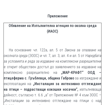
Приложение
Обявление на Изпълнителна агенция по околна среда
(ИАОС)
На основание чл. 122а, ал. 5 от
Закона за опазване на
околната среда
(ЗООС) и чл. 7, ал. 3, ал. 4 и ал. 5 от
Наредбата
за условията и реда за издаване на комплексни разрешителни
е открит обществен достъп до заявлението за издаване на
комплексно разрешително на
„МАР-КРАФТ“ ООД –
птицеферма с. Гръблевци, община Габрово
за изграждане и
експлоатация на
„Инсталация за интензивно отглеждане
на птици – подрастващи кокошки носачки“,
изпълняваща
дейност, съгласно т. 6.6 „а“ от Приложение № 4 към ЗООС –
„Инсталации за интензивно отглеждане на птици с над