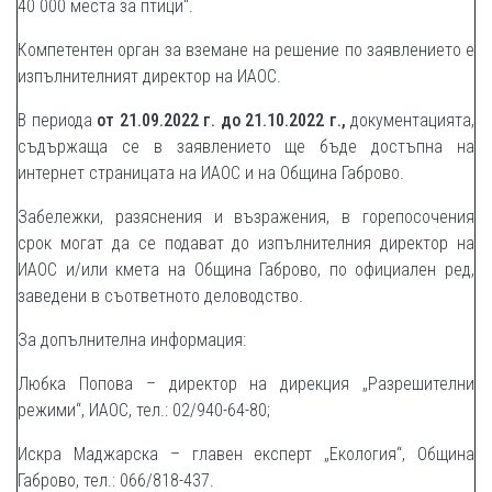
40 000 места за птици“.
Компетентен орган за вземане на решение по заявлението е
изпълнителният директор на ИАОС.
В периода
от 21.09.2022 г. до 21.10.2022 г.,
документацията,
съдържаща се в заявлението ще бъде достъпна на
интернет страницата на ИАОС и на Община Габрово.
Забележки, разяснения и възражения, в горепосочения
срок могат да се подават до изпълнителния директор на
ИАОС и/или кмета на Община Габрово, по официален ред,
заведени в съответното деловодство.
За допълнителна информация:
Любка Попова – директор на дирекция „Разрешителни
режими“, ИАОС, тел.: 02/940-64-80;
Искра Маджарска – главен експерт „Екология“, Община
Габрово, тел.: 066/818-437.