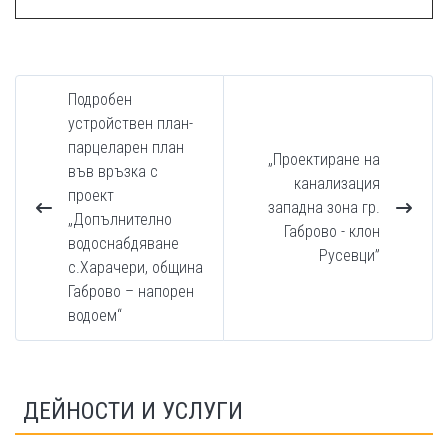
Подробен
устройствен план-
парцеларен план
„Проектиране на
във връзка с
канализация
проект
западна зона гр.
„Допълнително
Габрово - клон
водоснабдяване
Русевци”
с.Харачери, община
Габрово – напорен
водоем“
ДЕЙНОСТИ И УСЛУГИ