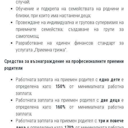
случай;
Обучение и подкрепа на семействата на роднини и
близки, при които има настанени деца;
Провеждане на индивидуална и групова супервизия на
приемните семейства; създаване на групи за
самопомощ;
Разработване на единен финансов стандарт за
услугата „Приемна грижа“.
Средства за възнаграждение на професионалните приемни
родители
Работната заплата на приемен родител с
едно дете
е
определена като
150%
от минималната работна
заплата;
Работната заплата на приемен родител с
две деца
е
определена като
160%
от минималната работна
заплата;
Работната заплата на приемен родител с
три и повече
деца
е определена като
170%
от минималната работна