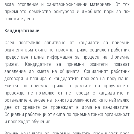
вода, отопление и санитарно-хигиенни материали. От тях
приемното семейство осигурява и джобните пари за по-
големите деца.
Кандидатстване
След постъпило запитване от кандидати за приемни
родители към екипа по приемна грижа социален работник
предоставя пълна информация за процеса на „Приемна
грижа”. Кандидатите за приемни родители подават
заявление до кмета на общината. Социалният работник
договаря и планира с кандидатите процеса на проучване.
Екипът по приемна грижа в рамките на проучването
провежда не по-малко от пет срещи с кандидатите и
останалите членове на тяхното домакинство, като най-малко
две от срещите се провеждат в дома на кандидатите.
Социални работници от екипа по приемна грижа организират
и провеждат обучение.
Всички кандидати за приемни родители преминават през