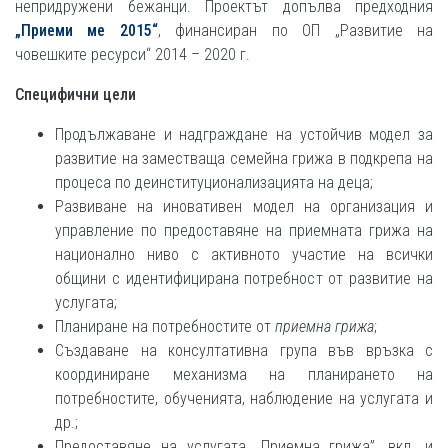
непридружени бежанци. Проектът допълва предходния
„Приеми ме 2015“
, финансиран по ОП „Развитие на
човешките ресурси“ 2014 – 2020 г.
Специфични цели
Продължаване и надграждане на устойчив модел за
развитие на заместваща семейна грижа в подкрепа на
процеса по деинституционализацията на деца;
Развиване на иновативен модел на организация и
управление по предоставяне на приемната грижа на
национално ниво с активното участие на всички
общини с идентифицирана потребност от развитие на
услугата;
Планиране на потребностите от
приемна грижа
;
Създаване на консултативна група във връзка с
координиране механизма на планирането на
потребностите, обученията, наблюдение на услугата и
др.;
Предоставяне на услугата „Приемна грижа”, вкл. и