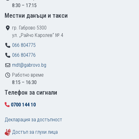
8:30 – 17:15
Местни данъци и такси
гр. Габрово 5300
ул. „Райчо Каролев“ № 4
066 804775
066 804776
mdt@gabrovo.bg
Работно време
8:15 – 16:30
Tелефон за сигнали
0700 144 10
Декларация за достъпност
Достъп за глухи лица