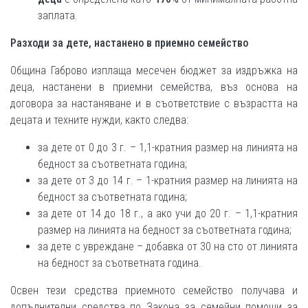
заплата.
Разходи за дете, настанено в приемно семейство
Община Габрово изплаща месечен бюджет за издръжка на
деца, настанени в приемни семейства, въз основа на
договора за настаняване и в съответствие с възрастта на
децата и техните нужди, както следва:
за дете от 0 до 3 г. – 1,1-кратния размер на линията на
бедност за съответната година;
за дете от 3 до 14 г. – 1-кратния размер на линията на
бедност за съответната година;
за дете от 14 до 18 г., а ако учи до 20 г. – 1,1-кратния
размер на линията на бедност за съответната година;
за дете с увреждане – добавка от 30 на сто от линията
на бедност за съответната година.
Освен тези средства приемното семейство получава и
допълнителни средства по Закона за семейни помощи за