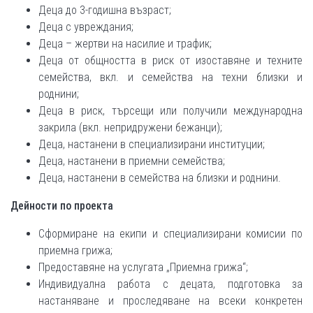
Деца до 3-годишна възраст;
Деца с увреждания;
Деца – жертви на насилие и трафик;
Деца от общността в риск от изоставяне и техните
семейства, вкл. и семейства на техни близки и
роднини;
Деца в риск, търсещи или получили международна
закрила (вкл. непридружени бежанци);
Деца, настанени в специализирани институции;
Деца, настанени в приемни семейства;
Деца, настанени в семейства на близки и роднини.
Дейности по проекта
Сформиране на екипи и специализирани комисии по
приемна грижа;
Предоставяне на услугата „Приемна грижа“;
Индивидуална работа с децата, подготовка за
настаняване и проследяване на всеки конкретен