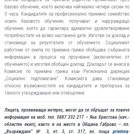
базово обучение, което включва най-малко четири сесии по
3 часа. Кандидатите за професионално приемно семейство
освен базовото обучение, получават и надграждащо
обучение, което да гарантира адекватно удовлетворяване
потребностите на всяко настанено дете. Изготвя се доклад и
становище за резултатите от обучението. Социалният
работник от екипа по приемна грижа обобщава събраната
информация в процеса на проучване (включително от
обучението) и изготвя обобщен доклад. Докладът се внася в
Комисия по приемна грижа към Регионална дирекция
„Социално подпомагане“. Комисията дава становище
относно възможностите на кандидатите и препоръка за
тяхното утвърждаване или отхвърляне.
Лицата, проявяващи интерес, могат да се обръщат за повече
информация на моб. тел. 0887 332 217 – Яна Христова (нач.-
областен екип), както и на място в Община Габрово – пл.
„Възраждане“ № 3, ет. 3, ст. 317, ел. поща
priemna-