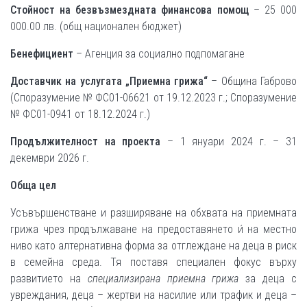
С
тойност
на безвъзмездната финансова помощ
– 25 000
000.00 лв. (общ национален бюджет)
Бенефициент
– Агенция за социално подпомагане
Доставчик на услугата „Приемна грижа“
– Община Габрово
(Споразумение № ФС01-06621 от 19.12.2023 г.; Споразумение
№ ФС01-0941 от 18.12.2024 г.)
Продължителност на проекта
– 1 януари 2024 г. – 31
декември 2026 г.
Обща цел
Усъвършенстване и разширяване на обхвата на приемната
грижа чрез продължаване на предоставянето и́ на местно
ниво като алтернативна форма за отглеждане на деца в риск
в семейна среда. Тя поставя специален фокус върху
развитието на
специализирана приемна грижа
за деца с
увреждания, деца – жертви на насилие или трафик и деца –