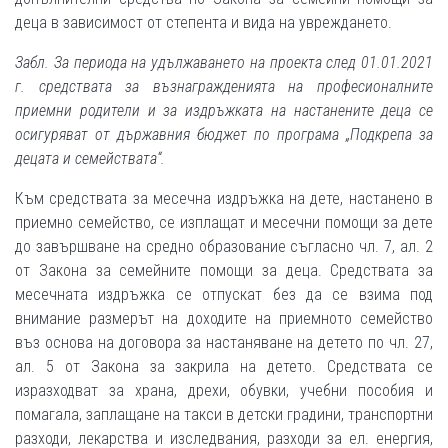
деца в зависимост от степента и вида на увреждането.
Забл. За периода на удължаването на проекта след 01.01.2021
г. средствата за възнагражденията на
професионалните
приемни родители и за издръжката на настанените деца се
осигуряват от държавния бюджет по програма „Подкрепа за
децата и семействата“.
Към средствата за месечна издръжка на дете, настанено в
приемно семейство, се изплащат и месечни помощи за дете
до завършване на средно образование съгласно чл. 7, ал. 2
от Закона за семейните помощи за деца. Средствата за
месечната издръжка се отпускат без да се взима под
внимание размерът на доходите на приемното семейство
въз основа на договора за настаняване на детето по чл. 27,
ал. 5 от Закона за закрила на детето. Средствата се
изразходват за храна, дрехи, обувки, учебни пособия и
помагала, заплащане на такси в детски градини, транспортни
разходи, лекарства и изследвания, разходи за ел. енергия,