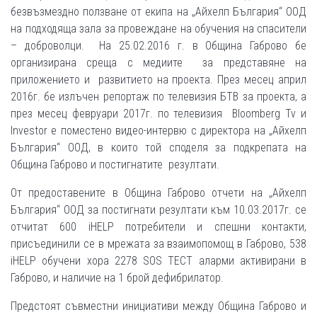
безвъзмездно ползване от екипа на „Айхелп България“ ООД
на подходяща зала за провеждане на обучения на спасители
– доброволци. На 25.02.2016 г. в Община Габрово бе
организирана среща с медиите за представяне на
приложението и развитието на проекта. През месец април
2016г. бе излъчен репортаж по телевизия БТВ за проекта, а
през месец февруари 2017г. по телевизия Bloomberg Tv и
Investor е поместено видео-интервю с директора на „Айхелп
България“ ООД, в които той споделя за подкрепата на
Община Габрово и постигнатите резултати.
От предоставените в Община Габрово отчети на „Айхелп
България“ ООД за постигнати резултати към 10.03.2017г. се
отчитат 600 iHELP потребители и спешни контакти,
присъединили се в мрежата за взаимопомощ в Габрово, 538
iHELP обучени хора 2278 SOS ТЕСТ аларми активирани в
Габрово, и наличие на 1 брой дефибрилатор.
Предстоят съвместни инициативи между Община Габрово и