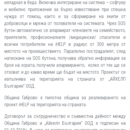
изпаднал в беда. Включва интегриране на система – софтуер
и мобилно приложение за бързо известяване при спешна
нужда от помощ, както и за сформиране на екипи от
доброволци и мрежа от ползватели на системата. Чрез SOS
бутон автоматично се алармират членовете на семейството,
приятелите, професионалните /медицински/ спасители и
всички потребители на iHELP в радиус от 300 метра от
мястото на произшествието. Паралелно пострадалият, след
натискане на SOS бутона, получава обратно информация за
броя на хората, получили алармирането, колко от тях ще се
отзоват и до какво време ще бъдат на мястото. Проектът се
изпълнява на територията на страната от „АЙХЕЛП
България” ООД.
Община Габрово е пилотна община за реализирането на
проект iHELP на територията на страната.
Договорът за сътрудничество и съвместна дейност между
Община Габрово и „Айхелп България” ООД e подписан на