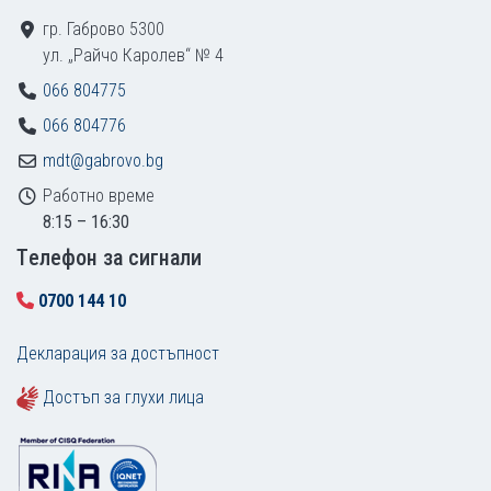
гр. Габрово 5300
ул. „Райчо Каролев“ № 4
066 804775
066 804776
mdt@gabrovo.bg
Работно време
8:15 – 16:30
Tелефон за сигнали
0700 144 10
Декларация за достъпност
Достъп за глухи лица