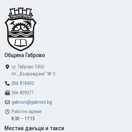
Footer
Община Габрово
гр. Габрово 5300
пл. „Възраждане“ № 3
066 818400
066 809371
gabrovo@gabrovo.bg
Работно време
8:30 – 17:15
Местни данъци и такси