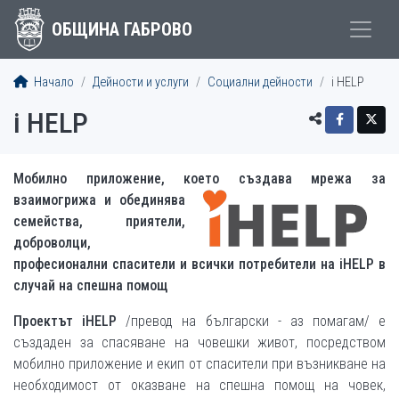
ОБЩИНА ГАБРОВО
Начало
Дейности и услуги
Социални дейности
i HELP
i HELP
Мобилно приложение, което съз
дава мрежа за
взаимогрижа и обединява
семейства, приятели,
доброволци,
професионални спасители и всички потребители на iHELP в
случай на спешна помощ
Проектът i
HELP
/превод на български - аз помагам/ е
създаден за спасяване на човешки живот, посредством
мобилно приложение и екип от спасители при възникване на
необходимост от оказване на спешна помощ на човек,