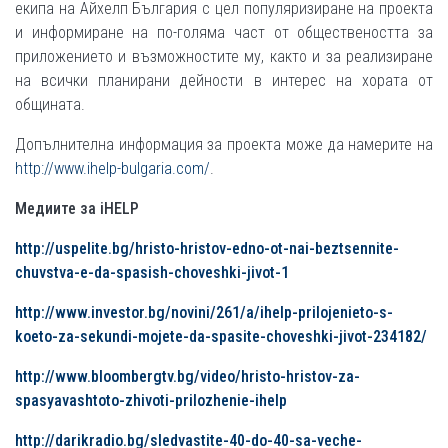
екипа на Айхелп България с цел популяризиране на проекта
и информиране на по-голяма част от обществеността за
приложението и възможностите му, както и за реализиране
на всички планирани дейности в интерес на хората от
общината.
Допълнителна информация за проекта може да намерите на
http://www.ihelp-bulgaria.com/
.
Медиите за iHELP
http://uspelite.bg/hristo-hristov-edno-ot-nai-beztsennite-
chuvstva-e-da-spasish-choveshki-jivot-1
http://www.investor.bg/novini/261/a/ihelp-prilojenieto-s-
koeto-za-sekundi-mojete-da-spasite-choveshki-jivot-234182/
http://www.bloombergtv.bg/video/hristo-hristov-za-
spasyavashtoto-zhivoti-prilozhenie-ihelp
http://darikradio.bg/sledvastite-40-do-40-sa-veche-