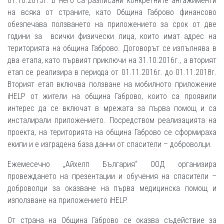
01.10.2015г. В него са разписани конкретните ангажименти
на всяка от страните, като Община Габрово финансово
обезпечава ползването на приложението за срок от две
години за всички физически лица, които имат адрес на
територията на община Габрово. Договорът се изпълнява в
два етапа, като първият приключи на 31.10.2016г., а вторият
етап се реализира в периода от 01.11.2016г. до 01.11.2018г.
Вторият етап включва ползване на мобилното приложение
iHELP от жители на община Габрово, които са проявили
интерес да се включат в мрежата за първа помощ и са
инсталирали приложението. Посредством реализацията на
проекта, на територията на община Габрово се сформираха
екипи и е изградена база данни от спасители – доброволци.
Ежемесечно „Айхелп България“ ООД организира
провеждането на презентации и обучения на спасители –
доброволци за оказване на първа медицинска помощ и
използване на приложението iHELP.
От страна на Община Габрово се оказва съдействие за