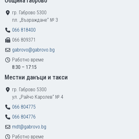
Община Габрово
гр. Габрово 5300
пл. „Възраждане“ № 3
066 818400
066 809371
gabrovo@gabrovo.bg
Работно време
8:30 – 17:15
Местни данъци и такси
гр. Габрово 5300
ул. „Райчо Каролев“ № 4
066 804775
066 804776
mdt@gabrovo.bg
Работно време