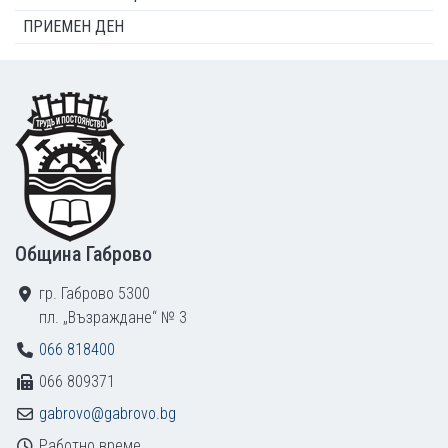
ПРИЕМЕН ДЕН
Footer
Община Габрово
гр. Габрово 5300
пл. „Възраждане“ № 3
066 818400
066 809371
gabrovo@gabrovo.bg
Работно време