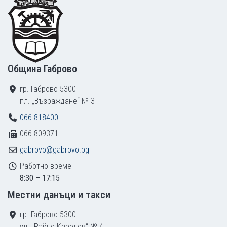
Община Габрово
гр. Габрово 5300
пл. „Възраждане“ № 3
066 818400
066 809371
gabrovo@gabrovo.bg
Работно време
8:30 – 17:15
Местни данъци и такси
гр. Габрово 5300
ул. „Райчо Каролев“ № 4