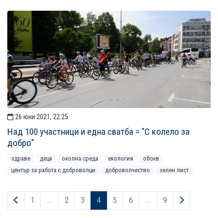
26 юни 2021, 22:25
Над 100 участници и една сватба = "С колело за
добро"
здраве
деца
околна среда
екология
обснв
център за работа с доброволци
доброволчество
зелен лист
Предходна страница
Следваща
1
...
2
3
4
5
6
...
9