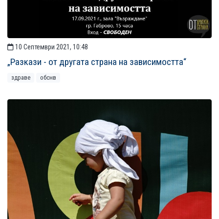
10 Септември 2021, 10:48
„Разкази - от другата страна на зависимостта“
здраве
обснв