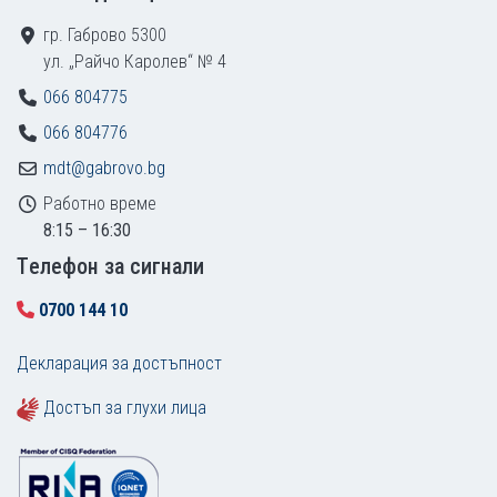
гр. Габрово 5300
ул. „Райчо Каролев“ № 4
066 804775
066 804776
mdt@gabrovo.bg
Работно време
8:15 – 16:30
Tелефон за сигнали
0700 144 10
Декларация за достъпност
Достъп за глухи лица