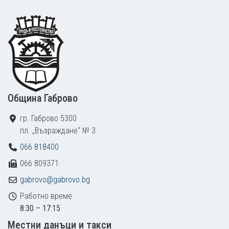
Footer
Община Габрово
гр. Габрово 5300
пл. „Възраждане“ № 3
066 818400
066 809371
gabrovo@gabrovo.bg
Работно време
8:30 – 17:15
Местни данъци и такси