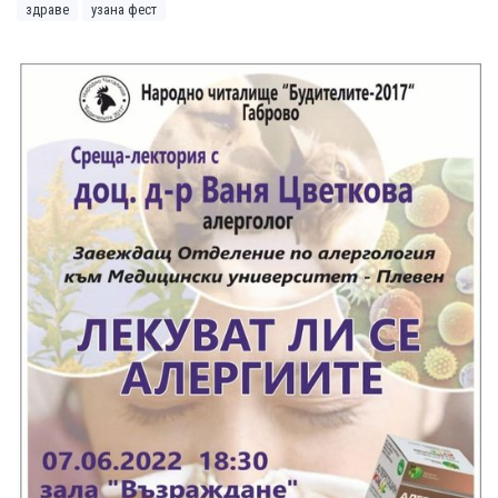
здраве
узана фест