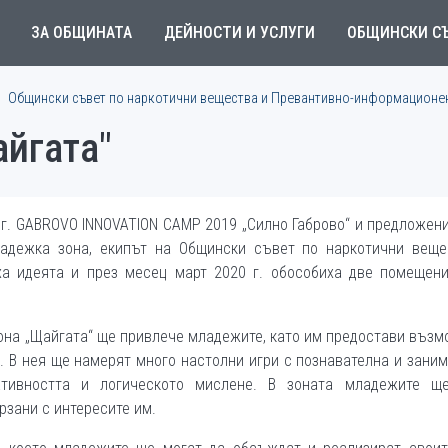
ЗА ОБЩИНАТА
ДЕЙНОСТИ И УСЛУГИ
ОБЩИНСКИ С
Общински съвет по наркотични вещества и Превантивно-информационен
йгата"
 г. GABROVO INNOVATION CAMP 2019 „Силно Габрово“ и предложен
ладежка зона, екипът на Общински съвет по наркотични веще
а идеята и през месец март 2020 г. обособиха две помещени
она „Щайгата“ ще привлече младежите, като им предостави въз
 В нея ще намерят много настолни игри с познавателна и зани
ативността и логическото мислене. В зоната младежите щ
рзани с интересите им.