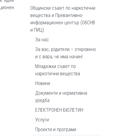
е идеи
ационен
Общински съвет по наркотични
вещества и Превантивно-
информационен център (ОбСНВ
и ПИЦ)
За нас
За вас, родители – откровено
и с вяра, че има начин!
Младежки съвет по
наркотични вещества
Новини
Документи и нормативна
уредба
ЕЛЕКТРОНЕН БЮЛЕТИН
Услуги
Проекти и програми