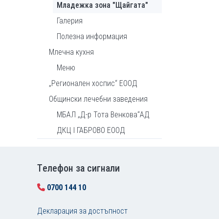
Младежка зона "Щайгата"
Галерия
Полезна информация
Млечна кухня
Меню
„Регионален хоспис“ ЕООД
Общински лечебни заведения
МБАЛ „Д-р Тота Венкова“АД
ДКЦ I ГАБРОВО ЕООД
Tелефон за сигнали
0700 144 10
Декларация за достъпност