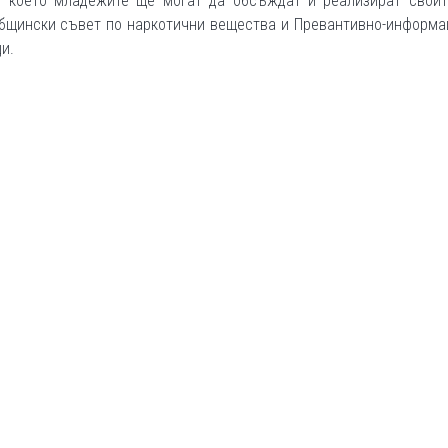
в което младежите ще могат да обсъждат и реализират своит
Общински съвет по наркотични вещества и Превантивно-информ
и.