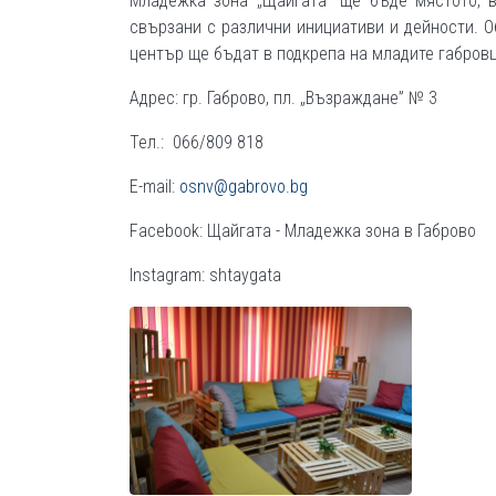
Младежка зона „Щайгата“ ще бъде мястото, 
свързани с различни инициативи и дейности. 
център ще бъдат в подкрепа на младите габровц
Адрес: гр. Габрово, пл. „Възраждане” № 3
Тел.: 066/809 818
E-mail:
osnv@gabrovo.bg
Facebook: Щайгата - Младежка зона в Габрово
Instagram: shtaygata
ФОТО ГАЛЕРИИ