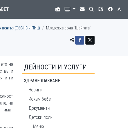
ЪВЕТ
EN
 център (ОбСНВ и ПИЦ)
Младежка зона "Щайгата"
ието на
ДЕЙНОСТИ И УСЛУГИ
ства и
я и ги
ЗДРАВЕОПАЗВАНЕ
Новини
можност
Искам бебе
мателна
Документи
е имат
Детски ясли
Меню