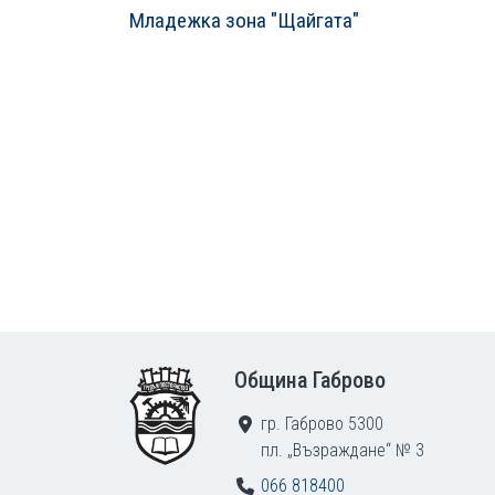
Младежка зона "Щайгата"
Footer
Община Габрово
гр. Габрово 5300
пл. „Възраждане“ № 3
066 818400