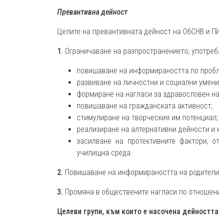
Превантивна дейност
Целите на превантивната дейност на ОбСНВ и ПИ
1.
Ограничаване на разпространението, употреба
повишаване на информираността по пробл
развиване на личностни и социални умени
формиране на нагласи за здравословен на
повишаване на гражданската активност;
стимулиране на творческия им потенциал;
реализиране на алтернативни дейности и 
засилване на протективните фактори, о
училищна среда.
2.
Повишаване на информираността на родители,
3.
Промяна в обществените нагласи по отношени
Целеви групи, към които е насочена дейността