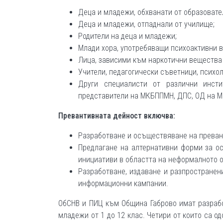
Деца и младежи, обхванати от образовате
Деца и младежи, отпаднали от училище;
Родители на деца и младежи;
Млади хора, употребяващи психоактивни 
Лица, зависими към наркотични вещества 
Учители, педагогически съветници, психол
Други специалисти от различни инсти
представители на МКБППМН, ДПС, ОД на МВ
Превантивната дейност включва:
Разработване и осъществяване на превант
Предлагане на алтернативни форми за ос
инициативи в областта на неформалното об
Разработване, издаване и разпространен
информационни кампании.
ОбСНВ и ПИЦ към Община Габрово имат разрабо
младежи от 1 до 12 клас. Четири от които са од