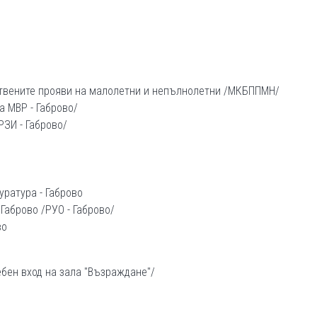
твените прояви на малолетни и непълнолетни /МКБППМН/
а МВР - Габрово/
РЗИ - Габрово/
ратура - Габрово
Габрово /РУО - Габрово/
во
ебен вход на зала "Възраждане"/