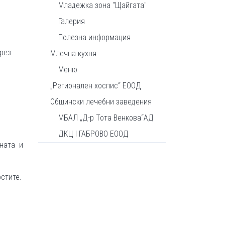
Младежка зона "Щайгата"
Галерия
Полезна информация
рез:
Млечна кухня
Меню
„Регионален хоспис“ ЕООД
Общински лечебни заведения
МБАЛ „Д-р Тота Венкова“АД
ДКЦ I ГАБРОВО ЕООД
ната и
стите.