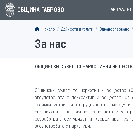
ОБЩИНА ГАБРОВО
АКТУАЛНО
Начало
Дейности и услуги
Здравеопазване
За нас
ОБЩИНСКИ СЪВЕТ ПО НАРКОТИЧНИ ВЕЩЕСТВ
Общински съвет по наркотични вещества (О
злоупотребата с психоактивни вещества. Ос
взаимодействие и сътрудничество между ин
ограничаване на разпространението и упот
разработват, осигуряват и координират из
злоупотребата с наркотици.