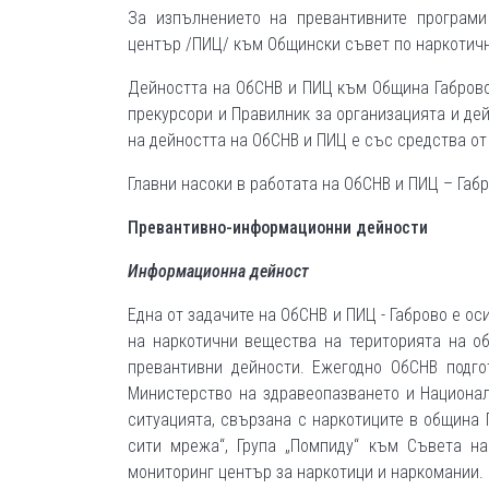
За изпълнението на превантивните програми
център /ПИЦ/ към Общински съвет по наркотич
Дейността на ОбСНВ и ПИЦ към Община Габрово
прекурсори и Правилник за организацията и де
на дейността на ОбСНВ и ПИЦ е със средства о
Главни насоки в работата на ОбСНВ и ПИЦ – Габ
Превантивно-информационни дейности
Информационна дейност
Една от задачите на ОбСНВ и ПИЦ - Габрово е о
на наркотични вещества на територията на о
превантивни дейности. Ежегодно ОбСНВ подг
Министерство на здравеопазването и Национа
ситуацията, свързана с наркотиците в община 
сити мрежа“, Група „Помпиду“ към Съвета н
мониторинг център за наркотици и наркомании.