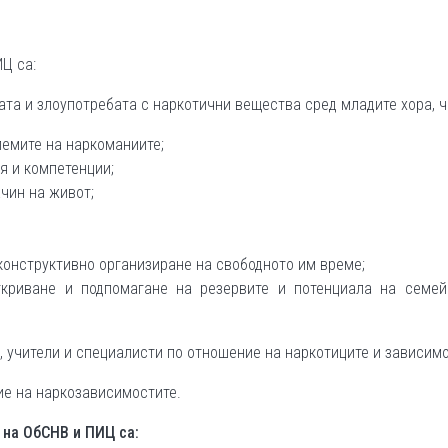
Ц са:
та и злоупотребата с наркотични вещества сред младите хора, ч
емите на наркоманиите;
я и компетенции;
чин на живот;
конструктивно организиране на свободното им време;
ткриване и подпомагане на резервите и потенциала на семей
 учители и специалисти по отношение на наркотиците и зависимо
е на наркозависимостите.
 на ОбСНВ и ПИЦ са: