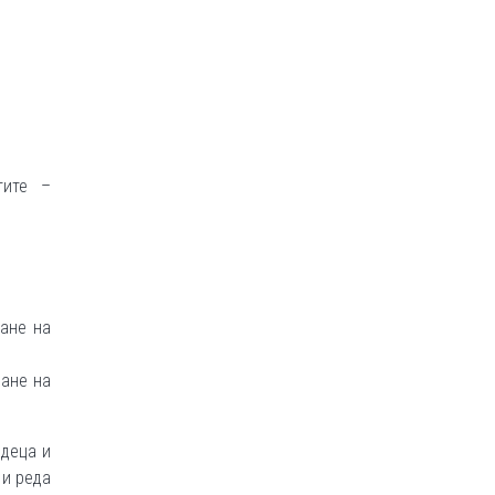
тите –
ране на
дане на
 деца и
 и реда