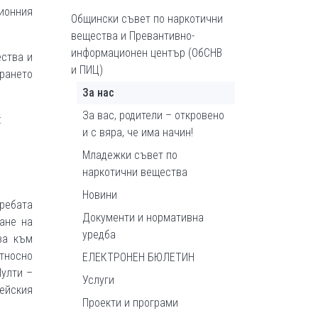
ионния
Общински съвет по наркотични
вещества и Превантивно-
информационен център (ОбСНВ
ества и
и ПИЦ)
ирането
За нас
За вас, родители – откровено
:
и с вяра, че има начин!
Младежки съвет по
наркотични вещества
Новини
требата
Документи и нормативна
ане на
уредба
ва към
тносно
ЕЛЕКТРОНЕН БЮЛЕТИН
Мулти –
Услуги
ейския
Проекти и програми