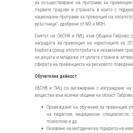
за осъществяване на програми за превенция 
първите градове в страната, в които с подкр
национални програми за превенция на злоупотр
връстници“, одобрени от МЗ и МОН.
Екипът на ОбСНВ и ПИЦ към Община Габрово р
наградата за превенция на наркотиците за 20
борбата срещу злоупотребата и незаконния тра
на децата и младежи от цялата страна в алтер
сферата на превенцията на рисковото поведени
Обучителна дейност
ОбСНВ и ПИЦ са ангажирани с изграждане на 
вещества във всички общини на област Габрово,
Провеждане на обучения за превенция уп
на педагози, медицински специалисти,
психолози и др.
Оказване на методическа подкрепа на еки