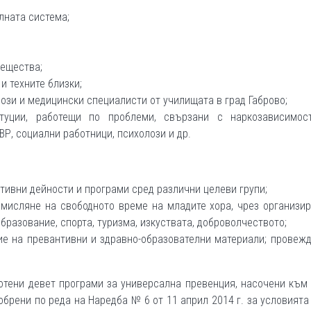
лната система;
вещества;
и техните близки;
ози и медицински специалисти от училищата в град Габрово;
туции, работещи по проблеми, свързани с наркозависимос
Р, социални работници, психолози и др.
ивни дейности и програми сред различни целеви групи;
мисляне на свободното време на младите хора, чрез организи
разование, спорта, туризма, изкуствата, доброволчеството;
ие на превантивни и здравно-образователни материали; провеж
тени девет програми за универсална превенция, насочени към
обрени по реда на Наредба № 6 от 11 април 2014 г. за условията