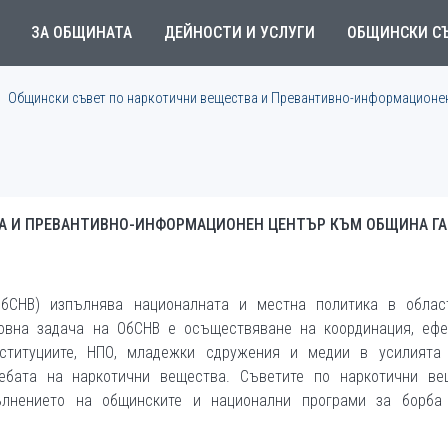
ЗА ОБЩИНАТА
ДЕЙНОСТИ И УСЛУГИ
ОБЩИНСКИ С
Общински съвет по наркотични вещества и Превантивно-информационен
А И ПРЕВАНТИВНО-ИНФОРМАЦИОНЕН ЦЕНТЪР КЪМ ОБЩИНА Г
бСНВ) изпълнява националната и местна политика в облас
новна задача на ОбСНВ е осъществяване на координация, ефе
ституциите, НПО, младежки сдружения и медии в усилията
ребата на наркотични вещества. Съветите по наркотични ве
пълнението на общинските и национални програми за борба