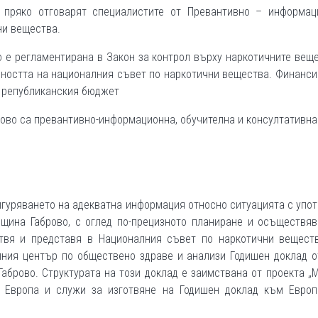
 пряко отговарят специалистите от Превантивно – информац
ни вещества.
 е регламентирана в Закон за контрол върху наркотичните вещ
йността на националния съвет по наркотични вещества. Финанс
т републиканския бюджет
рово са превантивно-информационна, обучителна и консултативна
сигуряването на адекватна информация относно ситуацията с упо
бщина Габрово, с оглед по-прецизното планиране и осъществяв
отвя и представя в Националния съвет по наркотични вещест
лния център по обществено здраве и анализи Годишен доклад о
Габрово. Структурата на този доклад е заимствана от проекта „
а Европа и служи за изготвяне на Годишен доклад към Европ