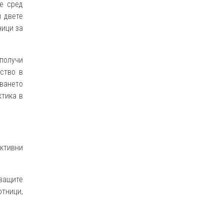
е сред
и двете
ници за
получи
ество в
чването
ктика в
ктивни
тващите
тници,