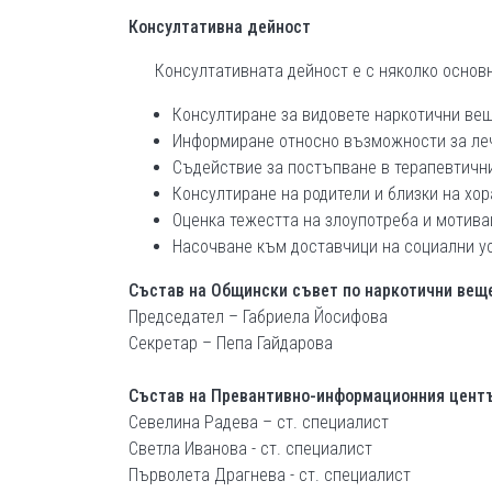
Консултативна дейност
Консултативната дейност е с няколко основ
Консултиране за видовете наркотични вещ
Информиране относно възможности за леч
Съдействие за постъпване в терапевтичн
Консултиране на родители и близки на хор
Оценка тежестта на злоупотреба и мотив
Насочване към доставчици на социални ус
Състав на Общински съвет по наркотични вещ
Председател – Габриела Йосифова
Секретар – Пепа Гайдарова
Състав на Превантивно-информационния центъ
Севелина Радева – ст. специалист
Светла Иванова - ст. специалист
Първолета Драгнева - ст. специалист