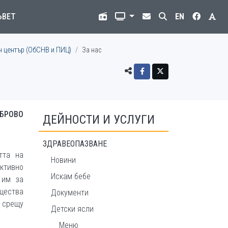
ЪВЕТ
EN
 център (ОбСНВ и ПИЦ)
За нас
АБРОВО
ДЕЙНОСТИ И УСЛУГИ
ЗДРАВЕОПАЗВАНЕ
тта на
Новини
ктивно
Искам бебе
 им за
щества
Документи
 срещу
Детски ясли
Меню