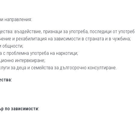
ни направления:
ества: въздействие, признаци за употреба, последици от употреб
ение и рехабилитация на зависимости в страната и в чужбина;
и общности;
а с проблемна употреба на наркотици;
ационно интервюиране;
луги за деца и семейства за дългосрочно консултиране.
ества:
р по зависимости: