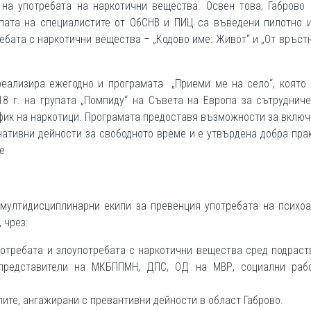
на употребата на наркотични вещества. Освен това, Габрово 
епата на специалистите от ОбСНВ и ПИЦ са въведени пилотно 
ебата с наркотични вещества – „Кодово име: Живот“ и „От връст
еализира ежегодно и програмата „Приеми ме на село“, която 
18 г. на групата „Помпиду“ на Съвета на Европа за сътруднич
фик на наркотици. Програмата предоставя възможности за вклю
нативни дейности за свободното време и е утвърдена добра пра
е
мултидисциплинарни екипи за превенция употребата на психоа
 чрез:
отребата и злоупотребата с наркотични вещества сред подрас
 представители на МКБППМН, ДПС, ОД на МВР, социални рабо
пите, ангажирани с превантивни дейности в област Габрово.