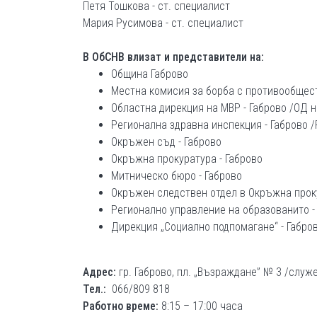
Петя Тошкова - ст. специалист
Мария Русимова - ст. специалист
В ОбСНВ влизат и представители на:
Община Габрово
Местна комисия за борба с противообщес
Областна дирекция на МВР - Габрово /ОД н
Регионална здравна инспекция - Габрово /
Окръжен съд - Габрово
Окръжна прокуратура - Габрово
Митническо бюро - Габрово
Окръжен следствен отдел в Окръжна проку
Регионално управление на образованито - 
Дирекция „Социално подпомагане“ - Габро
Адрес:
гр. Габрово, пл. „Възраждане” № 3 /служ
Тел.:
066/809 818
Работно време:
8:15 – 17:00 часа