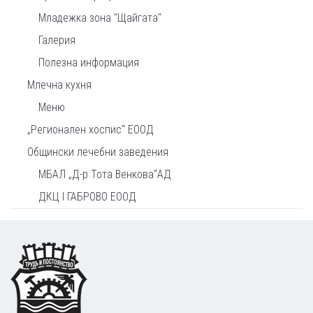
Младежка зона "Щайгата"
Галерия
Полезна информация
Млечна кухня
Меню
„Регионален хоспис“ ЕООД
Общински лечебни заведения
МБАЛ „Д-р Тота Венкова“АД
ДКЦ I ГАБРОВО ЕООД
Footer