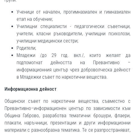
Ученици от начален, прогимназиален и гимназиален
етап на обучение;
Училищни специалисти - педагогически съветници,
учители, класни ръководители, училищни психолози,
училищни медицински сестри;
Родители;
Младежи /до 29 год. вкл./, които желаят да
подпомогнат дейността на Превантивно –
информационния център чрез доброволческа дейност
в Младежки съвет по наркотични вещества.
Информационна дейност
Общински съвет по наркотични вещества, съвместно с
Превантивно–информационен център по зависимости към
Община Габрово, разработва тематични брошури, флаери,
плакати, наръчници, презентации и други информационни
материали с разнообразна тематика. Те се разпространяват,