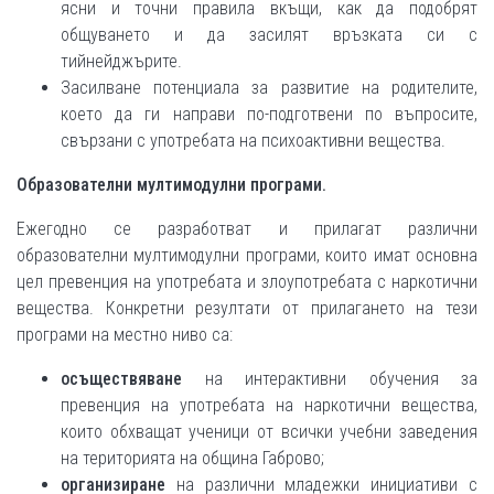
ясни и точни правила вкъщи, как да подобрят
общуването и да засилят връзката си с
тийнейджърите.
Засилване потенциала за развитие на родителите,
което да ги направи по-подготвени по въпросите,
свързани с употребата на психоактивни вещества.
Образователни мултимодулни програми.
Ежегодно се разработват и прилагат различни
образователни мултимодулни програми, които имат основна
цел превенция на употребата и злоупотребата с наркотични
вещества. Конкретни резултати от прилагането на тези
програми на местно ниво са:
осъществяване
на интерактивни обучения за
превенция на употребата на наркотични вещества,
които обхващат ученици от всички учебни заведения
на територията на община Габрово;
организиране
на различни младежки инициативи с