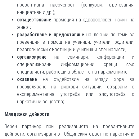
превантивна насоченост (конкурси, състезания,
инициативи и др.);
осъществяване
промоция на здравословен начин на
живот;
разработване
и предоставяне
на лекции по теми за
превенция в помощ на ученици, учители, родители,
педагогически съветници и училищни специалисти;
организиране
на семинари, конференции и
специализирани информационни срещи със
специалисти, работещи в областта на наркоманиите;
оказване
на съдействие на млади хора за
преодоляване на рискови ситуации, свързани с
експериментална употреба или злоупотреба с
наркотични вещества;
Младежки дейности
Верен партньор при реализацията на превантивните
дейности, организирани от Общинския съвет по наркотични