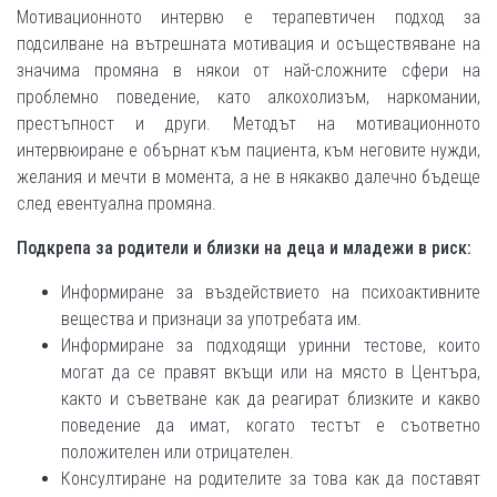
Мотивационното интервю е терапевтичен подход за
подсилване на вътрешната мотивация и осъществяване на
значима промяна в някои от най-сложните сфери на
проблемно поведение, като алкохолизъм, наркомании,
престъпност и други. Методът на мотивационното
интервюиране е обърнат към пациента, към неговите нужди,
желания и мечти в момента, а не в някакво далечно бъдеще
след евентуална промяна.
Подкрепа за родители и близки на деца и младежи в риск:
Информиране за въздействието на психоактивните
вещества и признаци за употребата им.
Информиране за подходящи уринни тестове, които
могат да се правят вкъщи или на място в Центъра,
както и съветване как да реагират близките и какво
поведение да имат, когато тестът е съответно
положителен или отрицателен.
Консултиране на родителите за това как да поставят