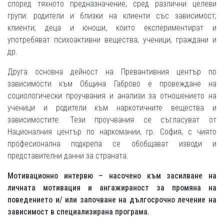
според тяхното предназначение, сред различни целеви
групи: родители и близки на клиенти със зависимост;
клиенти; деца и юноши, които експериментират и
употребяват психоактивни вещества, ученици, граждани и
др.
Друга основна дейност на Превантивния център по
зависимости към Община Габрово е провеждане на
социологически проучвания и анализи за отношението на
ученици и родители към наркотичните вещества и
зависимостите. Тези проучвания се съгласуват от
Националния център по наркомании, гр. София, с чиято
професионална подкрепа се обобщават изводи и
представителни данни за страната.
Мотивационно интервю – насочено към засилване на
личната мотивация и ангажираност за промяна на
поведението и/ или започване на дългосрочно лечение на
зависимост в специализирана програма.