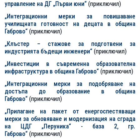
управление на ДГ „Първи юни“
(приключил)
„Интеграционни мерки за повишаване
училищната готовност на децата в община
Габрово“
(приключил)
„Клъстер – стажове за подготвени за
индустрията бъдещи инженери“
(приключил)
„Инвестиции в съвременна образователна
инфраструктура в община Габрово“
(приключил)
„Интеграционни мерки за подобряване на
достъпа до образование в община
Габрово“
(приключил)
„Прилагане на пакет от енергоспестяващи
мерки за обновяване и модернизация на сграда
на ЦДГ „Перуника“ - база 2, гр.
Габрово“
(приключил)