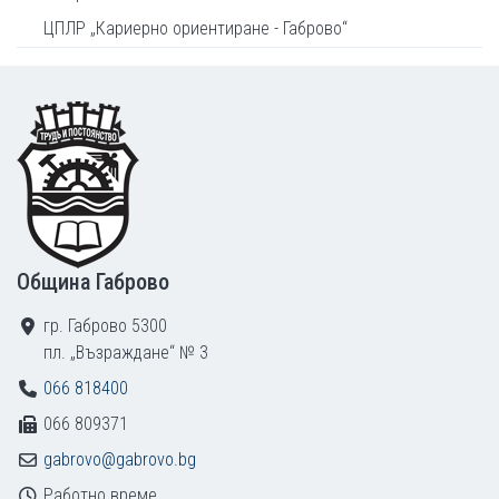
ЦПЛР „Кариерно ориентиране - Габрово“
Footer
Община Габрово
гр. Габрово 5300
пл. „Възраждане“ № 3
066 818400
066 809371
gabrovo@gabrovo.bg
Работно време