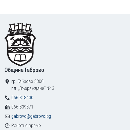
Footer
Община Габрово
гр. Габрово 5300
пл. „Възраждане“ № 3
066 818400
066 809371
gabrovo@gabrovo.bg
Работно време