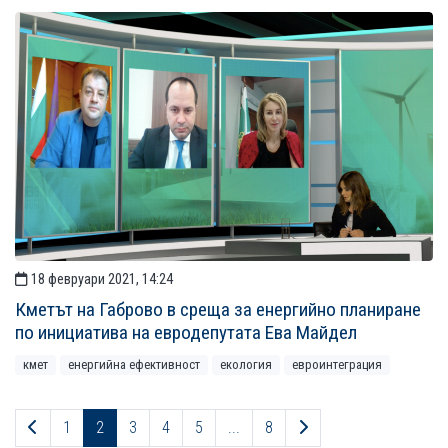
18 февруари 2021, 14:24
Кметът на Габрово в среща за енергийно планиране
по инициатива на евродепутата Ева Майдел
кмет
енергийна ефективност
екология
евроинтеграция
Предходна страница
Следваща страница
1
2
3
4
5
...
8