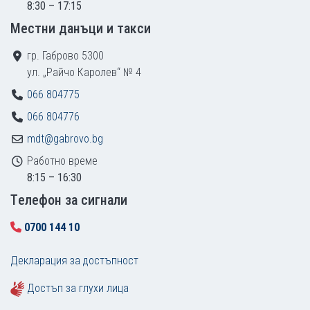
8:30 – 17:15
Местни данъци и такси
гр. Габрово 5300
ул. „Райчо Каролев“ № 4
066 804775
066 804776
mdt@gabrovo.bg
Работно време
8:15 – 16:30
Tелефон за сигнали
0700 144 10
Декларация за достъпност
Достъп за глухи лица