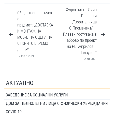
Художникът Диян
Обществен поръчка
Павлов и
с
„Творителница
предмет: „ДОСТАВКА
О`Писменехъ“ –
И МОНТАЖ НА
Плевен гостуваха в
МОБИЛНА СЦЕНА НА
Габрово по проект
ОТКРИТО В „РЕМО
на РБ „Априлов –
„ЕТЪР“
Палаузов”
12 юли 2021
13 юли 2021
АКТУАЛНО
ЗАВЕДЕНИЕ ЗА СОЦИАЛНИ УСЛУГИ
ДОМ ЗА ПЪЛНОЛЕТНИ ЛИЦА С ФИЗИЧЕСКИ УВРЕЖДАНИЯ
COVID-19