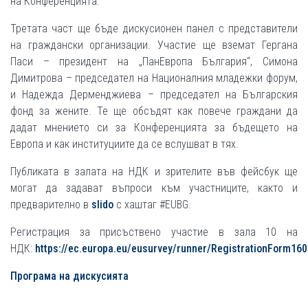
на Конференцията.
Третата част ще бъде дискусионен панел с представители
на граждански организации. Участие ще вземат Гергана
Паси – президент на „ПанЕвропа България“, Симона
Димитрова – председател на Националния младежки форум,
и Надежда Дерменджиева – председател на Българския
фонд за жените. Те ще обсъдят как повече граждани да
дадат мнението си за Конференцията за бъдещето на
Европа и как институциите да се вслушват в тях.
Публиката в залата на НДК и зрителите във фейсбук ще
могат да задават въпроси към участниците, както и
предварително в
slido
с хаштаг #EUBG.
Регистрация за присъствено участие в зала 10 на
НДК:
https://ec.europa.eu/eusurvey/runner/RegistrationForm16
Програма на дискусията