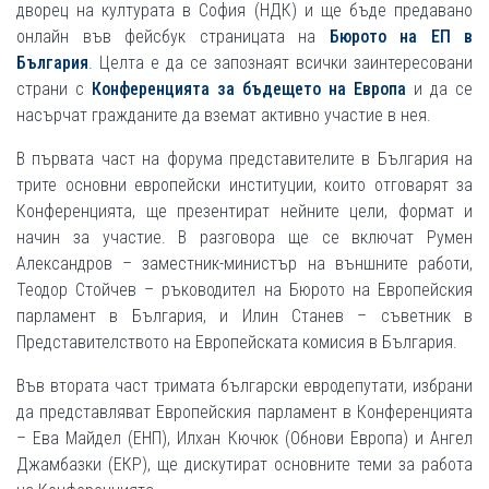
дворец на културата в София (НДК) и ще бъде предавано
онлайн във фейсбук страницата на
Бюрото на ЕП в
България
.
Целта е да се запознаят всички заинтересовани
страни с
Конференцията за бъдещето на Европа
и да се
насърчат гражданите да вземат активно участие в нея.
В първата част на форума представителите в България на
трите основни европейски институции, които отговарят за
Конференцията, ще презентират нейните цели, формат и
начин за участие. В разговора ще се включат Румен
Александров – заместник-министър на външните работи,
Теодор Стойчев – ръководител на Бюрото на Европейския
парламент в България, и Илин Станев – съветник в
Представителството на Европейската комисия в България.
Във втората част тримата български евродепутати, избрани
да представляват Европейския парламент в Конференцията
– Ева Майдел (ЕНП), Илхан Кючюк (Обнови Европа) и Ангел
Джамбазки (ЕКР), ще дискутират основните теми за работа