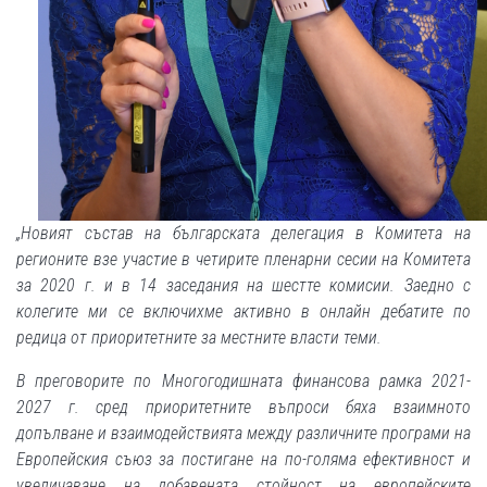
„
Новият състав на българската делегация в Комитета на
регионите взе участие в четирите пленарни сесии на Комитета
за 2020 г. и в 14 заседания на шестте комисии. Заедно с
колегите ми се включихме активно в онлайн дебатите по
редица от приоритетните за местните власти теми.
В преговорите по Многогодишната финансова рамка 2021-
2027 г. сред приоритетните въпроси бяха
взаимното
допълване и взаимодействията между различните програми на
Европейския съюз за постигане на по-голяма ефективност и
увеличаване на добавената стойност на европейските