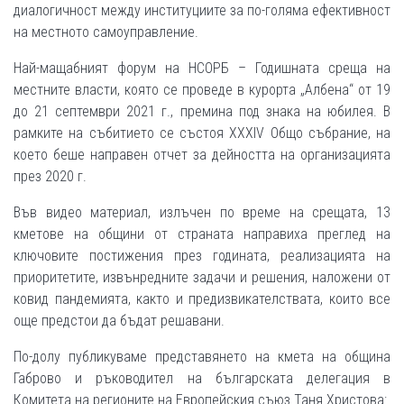
диалогичност между институциите за по-голяма ефективност
на местното самоуправление.
Най-мащабният форум на НСОРБ – Годишната среща на
местните власти, която се проведе в курорта „Албена“ от 19
до 21 септември 2021 г., премина под знака на юбилея. В
рамките на събитието се състоя XXXIV Общо събрание, на
което беше направен отчет за дейността на организацията
през 2020 г.
Във видео материал, излъчен по време на срещата, 13
кметове на общини от страната направиха преглед на
ключовите постижения през годината, реализацията на
приоритетите, извънредните задачи и решения, наложени от
ковид пандемията, както и предизвикателствата, които все
още предстои да бъдат решавани.
По-долу публикуваме представянето на кмета на община
Габрово и ръководител на българската делегация в
Комитета на регионите на Европейския съюз Таня Христова: