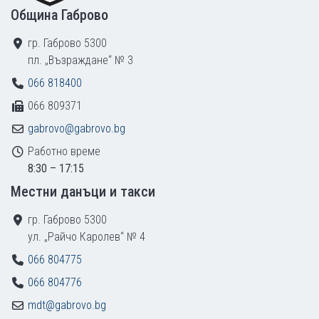
Община Габрово
гр. Габрово 5300
пл. „Възраждане“ № 3
066 818400
066 809371
gabrovo@gabrovo.bg
Работно време
8:30 – 17:15
Местни данъци и такси
гр. Габрово 5300
ул. „Райчо Каролев“ № 4
066 804775
066 804776
mdt@gabrovo.bg