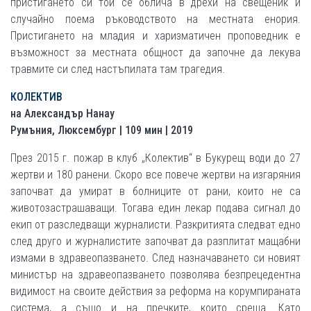
пристигането си той се облича в дрехи на свещеник и
случайно поема ръководството на местната енория.
Пристигането на младия и харизматичен проповедник е
възможност за местната общност да започне да лекува
травмите си след настъпилата там трагедия.
КОЛЕКТИВ
на Александър Нанау
Румъния, Люксембург | 109 мин | 2019
През 2015 г. пожар в клуб „Колектив“ в Букурещ води до 27
жертви и 180 ранени. Скоро все повече жертви на изгаряния
започват да умират в болниците от рани, които не са
животозастрашаващи. Тогава един лекар подава сигнал до
екип от разследващи журналисти. Разкритията следват едно
след друго и журналистите започват да разплитат мащабни
измами в здравеопазването. След назначаването си новият
министър на здравеопазването позволява безпрецедентна
видимост на своите действия за реформа на корумпираната
система, а също и на пречките, които среща. Като