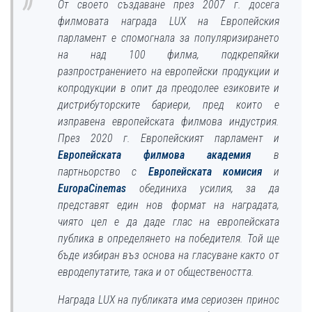
От своето създаване през 2007 г. досега
филмовата награда LUX на Европейския
парламент е спомогнала за популяризирането
на над 100 филма, подкрепяйки
разпространението на европейски продукции и
копродукции в опит да преодолее езиковите и
дистрибуторските бариери, пред които е
изправена европейската филмова индустрия.
През 2020 г. Европейският парламент и
Европейската филмова академия
в
партньорство с
Европейската комисия
и
EuropaCinemas
обединиха усилия, за да
представят един нов формат на наградата,
чиято цел е да даде глас на европейската
публика в определянето на победителя. Той ще
бъде избиран въз основа на гласуване както от
евродепутатите, така и от обществеността.
Награда LUX на публиката има сериозен принос