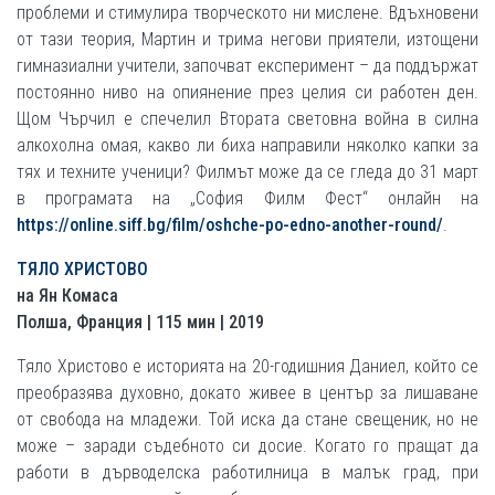
проблеми и стимулира творческото ни мислене. Вдъхновени
от тази теория, Мартин и трима негови приятели, изтощени
гимназиални учители, започват експеримент – да поддържат
постоянно ниво на опиянение през целия си работен ден.
Щом Чърчил е спечелил Втората световна война в силна
алкохолна омая, какво ли биха направили няколко капки за
тях и техните ученици? Филмът може да се гледа до 31 март
в програмата на „София Филм Фест“ онлайн на
https://online.siff.bg/film/oshche-po-edno-another-round/
.
ТЯЛО ХРИСТОВО
на Ян Комаса
Полша, Франция | 115 мин | 2019
Тяло Христово е историята на 20-годишния Даниел, който се
преобразява духовно, докато живее в център за лишаване
от свобода на младежи. Той иска да стане свещеник, но не
може – заради съдебното си досие. Когато го пращат да
работи в дърводелска работилница в малък град, при