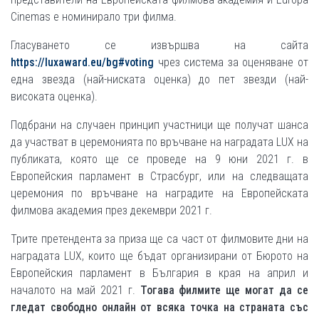
Cinemas е номинирало три филма.
Гласуването се извършва на сайта
https://luxaward.eu/bg#voting
чрез система за оценяване от
една звезда (най-ниската оценка) до пет звезди (най-
високата оценка).
Подбрани на случаен принцип участници ще получат шанса
да участват в церемонията по връчване на наградата LUX на
публиката, която ще се проведе на 9 юни 2021 г. в
Европейския парламент в Страсбург, или на следващата
церемония по връчване на наградите на Европейската
филмова академия през декември 2021 г.
Трите претендента за приза ще са част от филмовите дни на
наградата LUX, които ще бъдат организирани от Бюрото на
Европейския парламент в България в края на април и
началото на май 2021 г.
Тогава филмите ще могат да се
гледат свободно онлайн от всяка точка на страната със