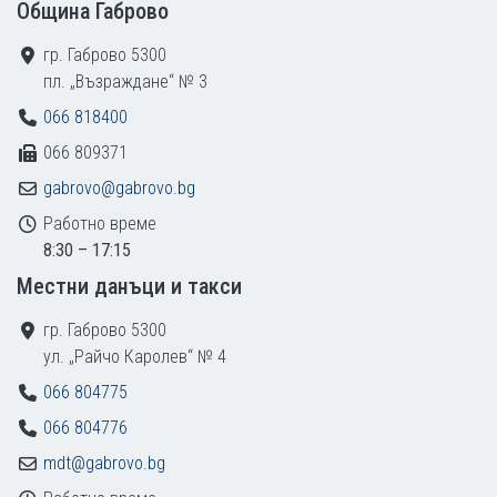
Община Габрово
гр. Габрово 5300
пл. „Възраждане“ № 3
066 818400
066 809371
gabrovo@gabrovo.bg
Работно време
8:30 – 17:15
Местни данъци и такси
гр. Габрово 5300
ул. „Райчо Каролев“ № 4
066 804775
066 804776
mdt@gabrovo.bg