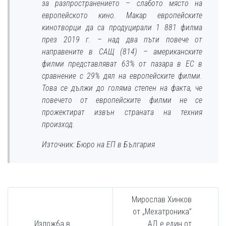
за разпространението – слабото място на
европейското кино. Макар европейските
кинотворци да са продуцирали 1 881 филма
през 2019 г. – над два пъти повече от
направените в САЩ (814) – американските
филми представляват 63% от пазара в ЕС в
сравнение с 29% дял на европейските филми.
Това се дължи до голяма степен на факта, че
повечето от европейските филми не се
прожектират извън страната на техния
произход.
Източник: Бюро на ЕП в България
Мирослав Хинков
от „Мехатроника”
Изложба в
АД е един от