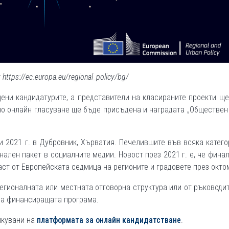
https://ec.europa.eu/regional_policy/bg/
ени кандидатурите, а представители на класираните проекти щ
но онлайн гласуване ще бъде присъдена и наградата „Обществен
 2021 г. в Дубровник, Хърватия. Печелившите във всяка катег
нален пакет в социалните медии. Новост през 2021 г. е, че фина
аст от Европейската седмица на регионите и градовете през окто
егионалната или местната отговорна структура или от ръководи
на финансиращата програма.
икувани на
платформата за онлайн кандидатстване
.