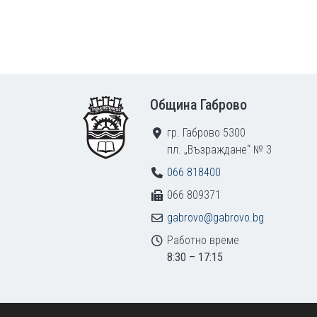
Footer
Община Габрово
гр. Габрово 5300
пл. „Възраждане“ № 3
066 818400
066 809371
gabrovo@gabrovo.bg
Работно време
8:30 – 17:15