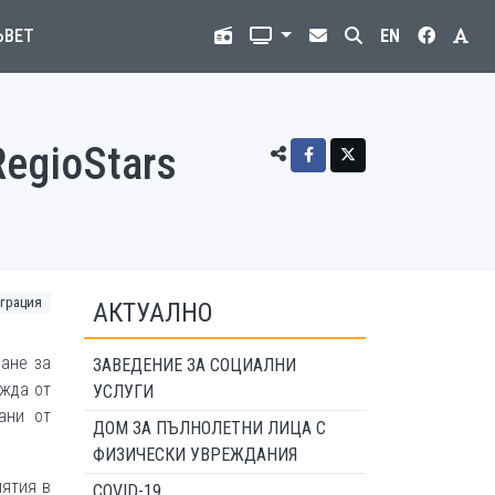
ЪВЕТ
EN
RegioStars
грация
АКТУАЛНО
ване за
ЗАВЕДЕНИЕ ЗА СОЦИАЛНИ
ежда от
УСЛУГИ
ани от
ДОМ ЗА ПЪЛНОЛЕТНИ ЛИЦА С
ФИЗИЧЕСКИ УВРЕЖДАНИЯ
иятия в
COVID-19