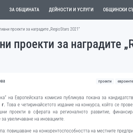
ЗА ОБЩИНАТА
ДЕЙНОСТИ И УСЛУГИ
ОБЩИНСКИ С
тивни проекти за наградите „RegioStars 2021“
ни проекти за наградите „
ова
проекти
евроинте
ика“ на Европейската комисия публикува покана за кандидатст
1
г.
Това е четиринайсетото издание на конкурса, който се пров
шни проекти в сферата на регионалното развитие, финансир
 за увеличаване на иновациите.
ропа: повишаване на конкурентоспособността на местните предпр