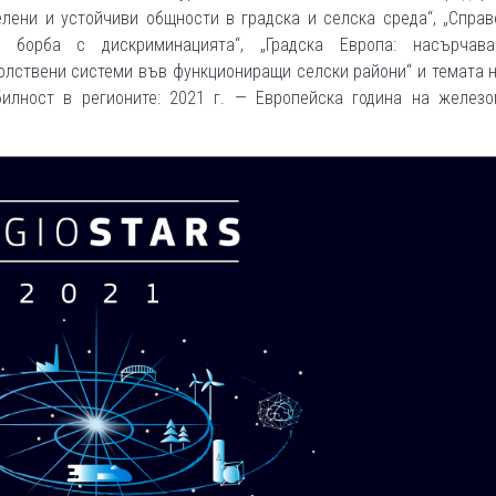
елени и устойчиви общности в градска и селска среда“, „Спра
 борба с дискриминацията“, „Градска Европа: насърчав
олствени системи във функциониращи селски райони“ и темата 
илност в регионите: 2021 г. — Европейска година на железо