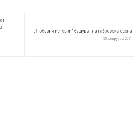
ост
и
„Любовни истории“ бушуват на габровска сцена
23 февруари 2021