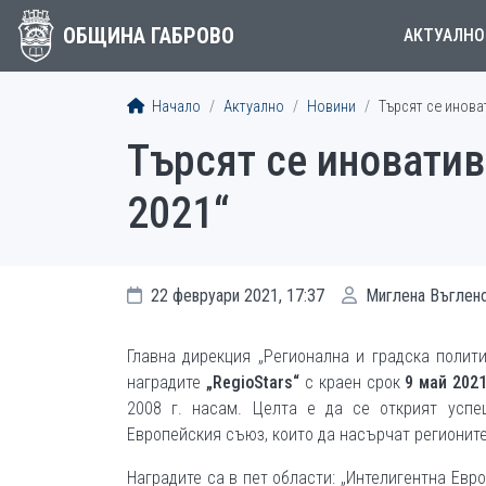
ОБЩИНА ГАБРОВО
АКТУАЛНО
Начало
Актуално
Новини
Търсят се инова
Търсят се иноватив
2021“
22 февруари 2021, 17:37
Миглена Въглен
Главна дирекция „Регионална и градска полит
наградите
„RegioStars“
с краен срок
9 май 20
2
2008 г. насам. Целта е да се открият успе
Европейския съюз, които да насърчат регионите
Наградите са в пет области: „Интелигентна Ев