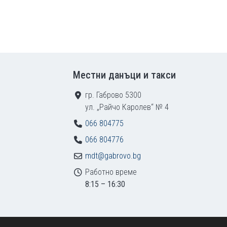
Местни данъци и такси
гр. Габрово 5300
ул. „Райчо Каролев“ № 4
066 804775
066 804776
mdt@gabrovo.bg
Работно време
8:15 – 16:30