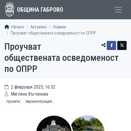
ОБЩИНА ГАБРОВО
Начало
Актуално
Новини
Проучват обществената осведоменост по ОПРР
Проучват
обществената осведоменост
по ОПРР
2 февруари 2023, 16:32
Миглена Въгленова
проекти
евроинтеграция