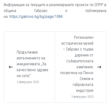
Информация за текущите и реализираните проекти по ОПРР в
община Габрово е публикувана
на:
https://gabrovo.bg/bg/page/1084
.
Регионален
исторически музей
– Габрово с първи
Продължава
дарения от
изпълнението на
събирателската
инициативата „За
кампания,
качествено здраве
посветена на Пенчо
на село“
Семов и
2 февруари 2023
габровската
индустрия
3 февруари 2023