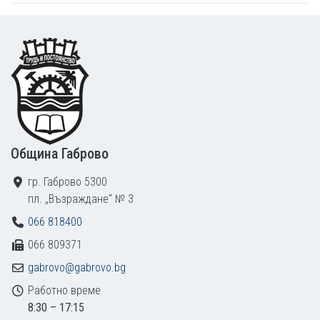
Footer
Община Габрово
гр. Габрово 5300
пл. „Възраждане“ № 3
066 818400
066 809371
gabrovo@gabrovo.bg
Работно време
8:30 – 17:15