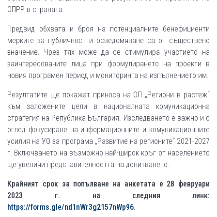
ОПРР в страната.
Предвид обхвата и броя на потенциалните бенефициенти
мерките за публичност и осведомяване са от съществено
значение. Чрез тях може да се стимулира участието на
заинтересованите лица при формулирането на проекти в
новия програмен период и мониторинга на изпълнението им.
Резултатите ще покажат приноса на ОП „Региони в растеж“
към заложените цели в националната комуникационна
стратегия на Република България. Изследването е важно и с
оглед фокусиране на информационните и комуникационните
усилия на УО за програма „Развитие на регионите“ 2021-2027
г. Включването на възможно най-широк кръг от населението
ще увеличи представителността на допитването.
Крайният срок за попълване на анкетата е 28 февруари
2023 г. на следния линк:
https://forms.gle/nd1nWr3g2157nWp96
.