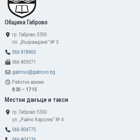
Община Габрово
гр. Габрово 5300
пл. „Възраждане“ № 3
066 818400
066 809371
gabrovo@gabrovo.bg
Работно време
8:30 – 17:15
Местни данъци и такси
гр. Габрово 5300
ул. „Райчо Каролев“ № 4
066 804775
066 804776