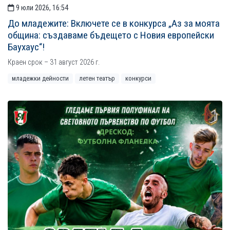
9 юли 2026, 16:54
До младежите: Включете се в конкурса „Аз за моята
община: създаваме бъдещето с Новия европейски
Баухаус“!
Краен срок – 31 август 2026 г.
младежки дейности
летен театър
конкурси