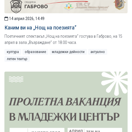
14 април 2026, 14:49
Каним ви на „Нощ на поезията“
Поетичният спектакъл „Нощ на поезията“ гостува в Габрово, на 15
април в зала „Възраждане“ от 18.00 часа.
култура
образование
младежки дейности
актуално
летен театър