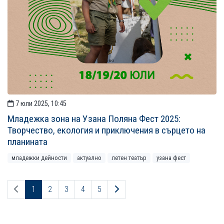
7 юли 2025, 10:45
Младежка зона на Узана Поляна Фест 2025:
Творчество, екология и приключения в сърцето на
планината
младежки дейности
актуално
летен театър
узана фест
Предходна страница
Следваща страница
1
2
3
4
5