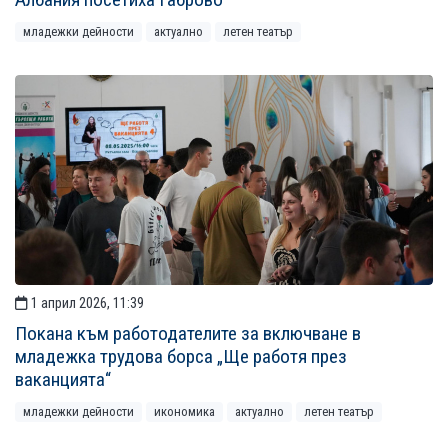
младежки дейности
актуално
летен театър
1 април 2026, 11:39
Покана към работодателите за включване в
младежка трудова борса „Ще работя през
ваканцията“
младежки дейности
икономика
актуално
летен театър