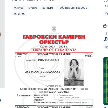
винено изложение 27 и 28 юни
Сре
„В
култура
музика
концерт
побратимени градове
к
актуално
Га
„Б
м
а