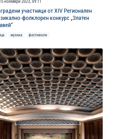
15 ноември 2023, 09:11
градени участници от XIV Регионален
зикално-фолклорен конкурс „Златен
авей“
еца
музика
фестивали