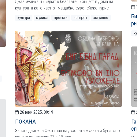
Джаз музиканти идват с безплатен концерт в Дома на
културата като част от мащабно европейско турне
Би
култура
музика
проекти
концерт
актуално
ри
к
26 юни 2025, 09:19
ПОКАНА
Га
сп
Заповядайте на Фестивал на духовата музика и бутиково