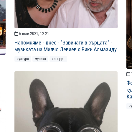
6 юли 2021, 12:21
Напомняме - днес - "Завинаги в сърцата" -
музиката на Милчо Левиев с Вики Алмазиду
култура
музика
концерт
Фо
ку
Ка
к