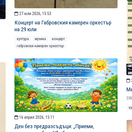
27 юли 2026, 15:53
Концерт на Габровския камерен оркестър
на 29 юли
култура
музика
концерт
габровски камерен оркестър
Ме
SW
к
16 април 2026, 15:11
Ден без предразсъдъци: „Приеми,