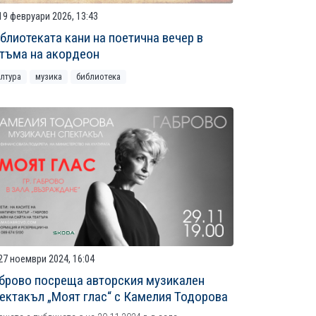
19 февруари 2026, 13:43
блиотеката кани на поетична вечер в
тъма на акордеон
ултура
музика
библиотека
27 ноември 2024, 16:04
брово посреща авторския музикален
ектакъл „Моят глас“ с Камелия Тодорова