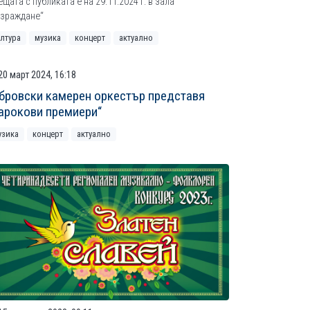
щата с публиката е на 29.11.2024 г. в зала
ъзраждане“
ултура
музика
концерт
актуално
20 март 2024, 16:18
бровски камерен оркестър представя
арокови премиери“
узика
концерт
актуално