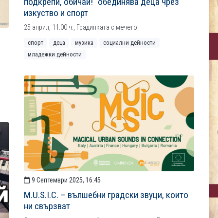
подкрепи, обичай!“ обединява деца чрез
изкуство и спорт
25 април, 11:00 ч., Градинката с мечето
спорт
деца
музика
социални дейности
младежки дейности
9 Септември 2025, 16:45
M.U.S.I.C. – вълшебни градски звуци, които
ни свързват