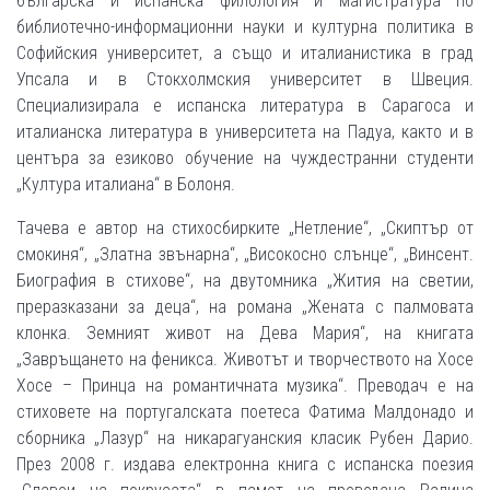
българска и испанска филология и магистратура по
библиотечно-информационни науки и културна политика в
Софийския университет, а също и италианистика в град
Упсала и в Стокхолмския университет в Швеция.
Специализирала е испанска литература в Сарагоса и
италианска литература в университета на Падуа, както и в
центъра за езиково обучение на чуждестранни студенти
„Култура италиана“ в Болоня.
Тачева е автор на стихосбирките „Нетление“, „Скиптър от
смокиня“, „Златна звънарна“, „Високосно слънце“, „Винсент.
Биография в стихове“, на двутомника „Жития на светии,
преразказани за деца“, на романа „Жената с палмовата
клонка. Земният живот на Дева Мария“, на книгата
„Завръщането на феникса. Животът и творчеството на Хосе
Хосе – Принца на романтичната музика“. Преводач е на
стиховете на португалската поетеса Фатима Малдонадо и
сборника „Лазур“ на никарагуанския класик Рубен Дарио.
През 2008 г. издава електронна книга с испанска поезия