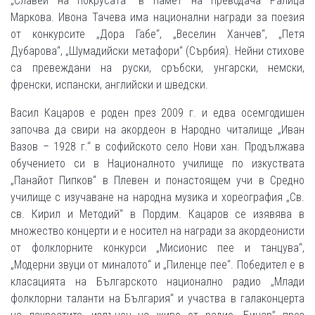
„Славеи на покрусата“ в памет на преводача Ралица
Маркова. Ивона Тачева има национални награди за поезия
от конкурсите „Дора Габе“, „Веселин Ханчев“, „Петя
Дубарова“, „Шумадийски метафори“ (Сърбия). Нейни стихове
са превеждани на руски, сръбски, унгарски, немски,
френски, испански, английски и шведски.
Васил Кацаров е роден през 2009 г. и едва осемгодишен
започва да свири на акордеон в Народно читалище „Иван
Вазов – 1928 г.“ в софийското село Нови хан. Продължава
обучението си в Националното училище по изкуствата
„Панайот Пипков“ в Плевен и понастоящем учи в Средно
училище с изучаване на народна музика и хореография „Св.
св. Кирил и Методий“ в Пордим. Кацаров се изявява в
множество концерти и е носител на награди за акордеонисти
от фолклорните конкурси „Мисионис пее и танцува“,
„Модерни звуци от миналото“ и „Пиленце пее“. Победител е в
класацията на Българското национално радио „Млади
фолклорни таланти на България“ и участва в галаконцерта