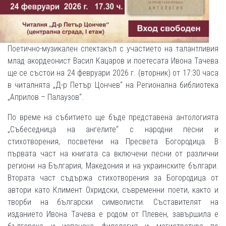
Поетично-музикален спектакъл с участието на талантливия
млад акордеонист Васил Кацаров и поетесата Ивона Тачева
ще се състои на 24 февруари 2026 г. (вторник) от 17:30 часа
в читалнята „Д-р Петър Цончев“ на Регионална библиотека
„Априлов – Палаузов“.
По време на събитието ще бъде представена антологията
„Събеседница на ангелите“ с народни песни и
стихотворения, посветени на Пресвета Богородица. В
първата част на книгата са включени песни от различни
региони на България, Македония и на украинските българи.
Втората част съдържа стихотворения за Богородица от
автори като Климент Охридски, съвременни поети, както и
творби на български символисти. Съставителят на
изданието Ивона Тачева е родом от Плевен, завършила е