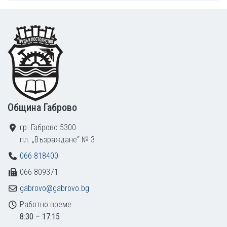
Footer
Община Габрово
гр. Габрово 5300
пл. „Възраждане“ № 3
066 818400
066 809371
gabrovo@gabrovo.bg
Работно време
8:30 – 17:15