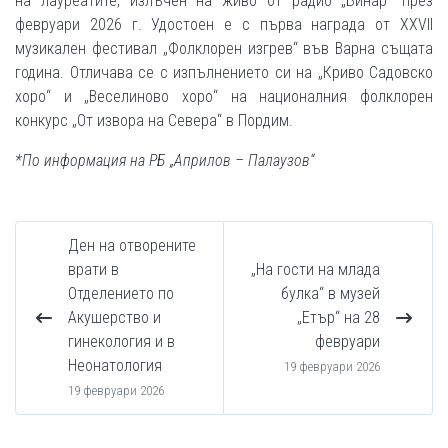
на лауреатите, излъчен на живо от радио „Бинар” през
февруари 2026 г. Удостоен е с първа награда от XXVII
музикален фестивал „Фолклорен изгрев“ във Варна същата
година. Отличава се с изпълнението си на „Криво Садовско
хоро“ и „Веселиново хоро“ на националния фолклорен
конкурс „От извора на Севера“ в Пордим.
*По информация на РБ „Априлов – Палаузов“
Ден на отворените
врати в
„На гости на млада
Отделението по
булка“ в музей
Акушерство и
„Етър“ на 28
гинекология и в
февруари
Неонатология
19 февруари 2026
19 февруари 2026