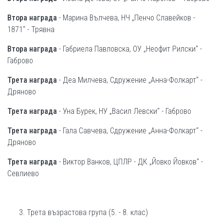
Втора награда
- Марина Вълчева, НЧ „Пенчо Славейков -
1871“ - Трявна
Втора награда
- Габриела Павловска, ОУ „Неофит Рилски“ -
Габрово
Трета награда
- Деа Милчева, Сдружение „Анна-Фолкарт“ -
Дряново
Трета награда
- Уна Бурек, НУ „Васил Левски“ - Габрово
Трета награда
- Гала Савчева, Сдружение „Анна-Фолкарт“ -
Дряново
Трета награда
- Виктор Ванков, ЦПЛР - ДК „Йовко Йовков“ -
Севлиево
Трета възрастова група (5. - 8. клас)