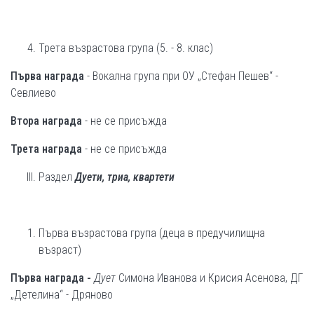
Трета възрастова група (5. - 8. клас)
Първа награда
- Вокална група при ОУ „Стефан Пешев“ -
Севлиево
Втора награда
- не се присъжда
Трета награда
- не се присъжда
Раздел
Дуети, триа, квартети
Първа възрастова група (деца в предучилищна
възраст)
Първа награда -
Дует
Симона Иванова и Крисия Асенова, ДГ
„Детелина“ - Дряново