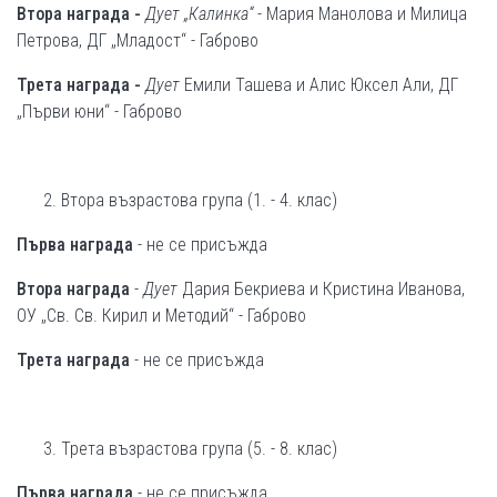
Втора награда -
Дует „Калинка“
- Мария Манолова и Милица
Петрова, ДГ „Младост“ - Габрово
Трета награда -
Дует
Емили Ташева и Алис Юксел Али, ДГ
„Първи юни“ - Габрово
Втора възрастова група (1. - 4. клас)
Първа награда
- не се присъжда
Втора награда
-
Дует
Дария Бекриева и Кристина Иванова,
ОУ „Св. Св. Кирил и Методий“ - Габрово
Трета награда
- не се присъжда
Трета възрастова група (5. - 8. клас)
Първа награда
- не се присъжда