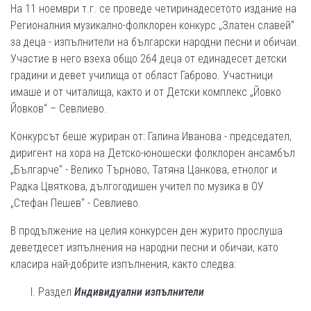
На 11 ноември т.г. се проведе четиринадесетото издание на
Регионалния музикално-фолклорен конкурс „Златен славей“
за деца - изпълнители на български народни песни и обичаи.
Участие в него взеха общо 264 деца от единадесет детски
градини и девет училища от област Габрово. Участници
имаше и от читалища, както и от Детски комплекс „Йовко
Йовков“ – Севлиево.
Конкурсът беше журиран от: Галина Иванова - председател,
диригент на хора на Детско-юношески фолклорен ансамбъл
„Българче“ - Велико Търново, Татяна Цанкова, етнолог и
Радка Цвяткова, дългогодишен учител по музика в ОУ
„Стефан Пешев“ - Севлиево.
В продължение на целия конкурсен ден журито прослуша
деветдесет изпълнения на народни песни и обичаи, като
класира най-добрите изпълнения, както следва:
Раздел
Индивидуални изпълнители