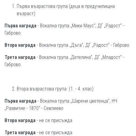
Първа възрастова група (деца в предучилищна
възраст)
Първа награда
- Вокална група „Мики Маус“, ДГ „Радост“ -
Габрово
Втора награда
- Вокална група „Дъга“, ДГ „Радост“ - Габрово
Трета награда
- Вокална група „Детелина“, ДГ „Младост“ -
Габрово
Втора възрастова група (1. - 4. клас)
Първа награда
- Вокална група „Шарени цветенца“, НЧ
„Развитие - 1870“ - Севлиево
Втора награда
- не се присъжда
Трета награда
- не се присъжда