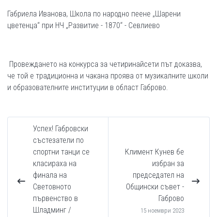
Габриела Иванова, Школа по народно пеене „Шарени
цветенца“ при НЧ „Развитие - 1870“ - Севлиево
Провеждането на конкурса за четиринайсети път доказва,
че той е традиционна и чакана проява от музикалните школи
и образователните институции в област Габрово.
Успех! Габровски
състезатели по
спортни танци се
Климент Кунев бе
класираха на
избран за
финала на
председател на
Световното
Общински съвет -
първенство в
Габрово
Шладминг /
15 ноември 2023