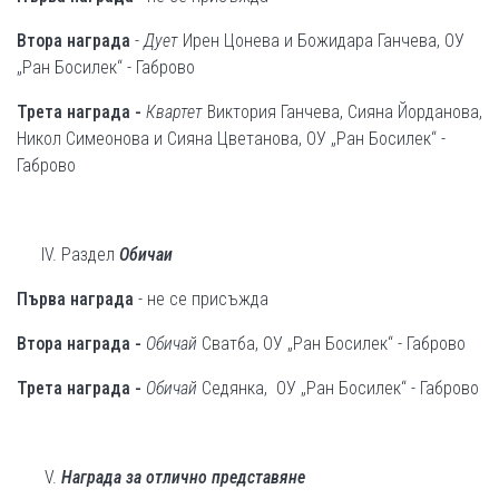
Втора награда
-
Дует
Ирен Цонева и Божидара Ганчева, ОУ
„Ран Босилек“ - Габрово
Трета награда -
Квартет
Виктория Ганчева, Сияна Йорданова,
Никол Симеонова и Сияна Цветанова, ОУ „Ран Босилек“ -
Габрово
Раздел
Обичаи
Първа награда
- не се присъжда
Втора награда -
Обичай
Сватба, ОУ „Ран Босилек“ - Габрово
Трета награда
-
Обичай
Седянка, ОУ „Ран Босилек“ - Габрово
Награда за отлично представяне