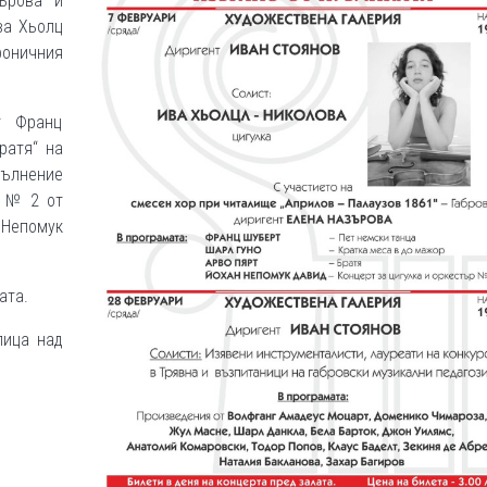
ърова и
ва Хьолц
фоничния
т Франц
ратя“ на
пълнение
р № 2 от
Непомук
ата.
лица над