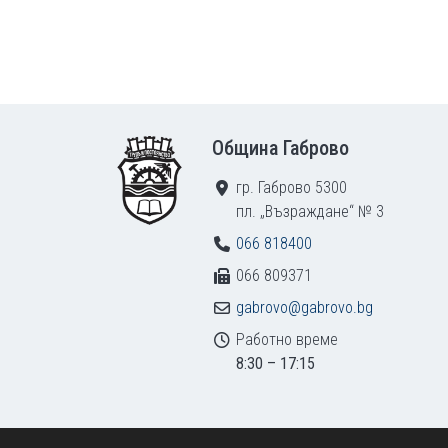
Footer
Община Габрово
гр. Габрово 5300
пл. „Възраждане“ № 3
066 818400
066 809371
gabrovo@gabrovo.bg
Работно време
8:30 – 17:15