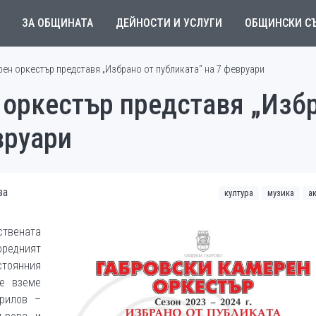
ЗА ОБЩИНАТА
ДЕЙНОСТИ И УСЛУГИ
ОБЩИНСКИ С
ен оркестър представя „Избрано от публиката“ на 7 февруари
 оркестър представя „Избр
вруари
ва
култура
музика
а
ствената
редният
стоянния
ще вземе
рилов –