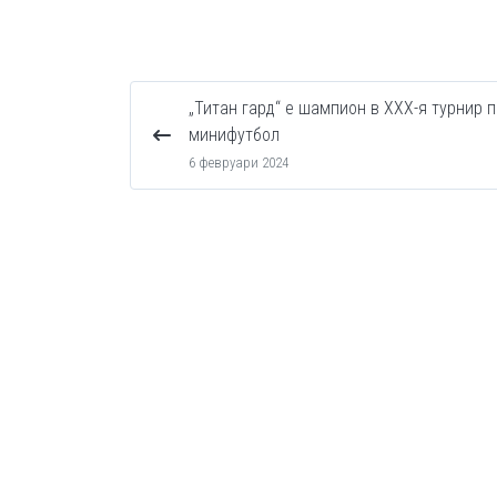
„Титан гард“ е шампион в XXX-я турнир п
минифутбол
6 февруари 2024