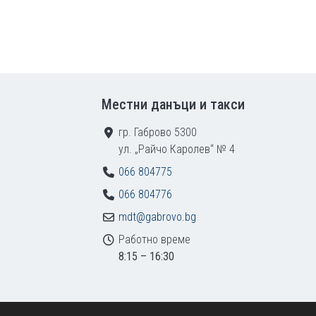
Местни данъци и такси
гр. Габрово 5300
ул. „Райчо Каролев“ № 4
066 804775
066 804776
mdt@gabrovo.bg
Работно време
8:15 – 16:30