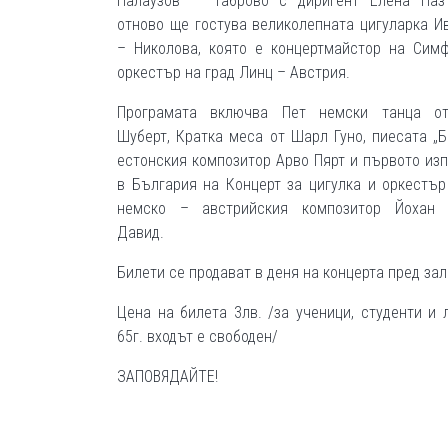
Палаузов“ – Габрово с диригент Елена Наз
отново ще гостува великолепната цигуларка И
– Николова, която е концертмайстор на Сим
оркестър на град Линц – Австрия.
Програмата включва Пет немски танца о
Шуберт, Кратка меса от Шарл Гуно, пиесата „Б
естонския композитор Арво Пярт и първото из
в България на Концерт за цигулка и оркестъ
немско – австрийския композитор Йохан 
Давид.
Билети се продават в деня на концерта пред зал
Цена на билета 3лв. /за ученици, студенти и 
65г. входът е свободен/
ЗАПОВЯДАЙТЕ!