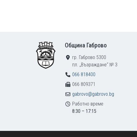
Footer
Община Габрово
гр. Габрово 5300
пл. „Възраждане“ № 3
066 818400
066 809371
gabrovo@gabrovo.bg
Работно време
8:30 – 17:15