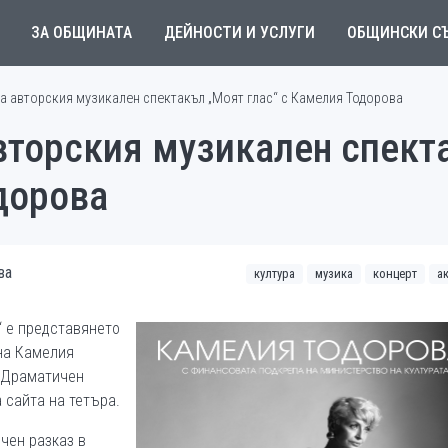
ЗА ОБЩИНАТА
ДЕЙНОСТИ И УСЛУГИ
ОБЩИНСКИ С
а авторския музикален спектакъл „Моят глас“ с Камелия Тодорова
вторския музикален спект
дорова
ва
култура
музика
концерт
а
е“ е представянето
 на Камелия
а Драматичен
а сайта на тетъра.
ичен разказ в