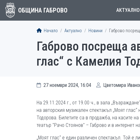
ОБЩИНА ГАБРОВО
АКТУАЛНО
Начало
Актуално
Новини
Габрово посрещ
Габрово посреща а
глас“ с Камелия То
27 ноември 2024, 16:04
Цветомира Ивано
На 29.11.2024 г., от 19.00 ч., в зала „Възраждан
на авторския музикален спектакъл „Моят глас“
Тодорова. Билетите са в продажба, на касите н
театър "Рачо Стоянов" – Габрово и в интернет н
„Моят глас“ е един различен спектакъл. Той е л