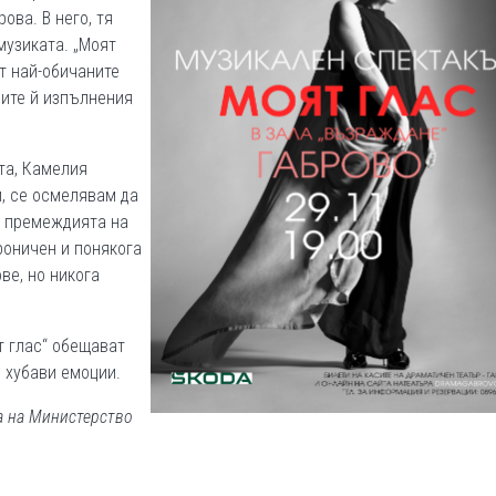
ова. В него, тя
музиката. „Моят
от най-обичаните
ните й изпълнения
та, Камелия
и, се осмелявам да
т премеждията на
роничен и понякога
ве, но никога
т глас“ обещават
и хубави емоции.
а на Министерство