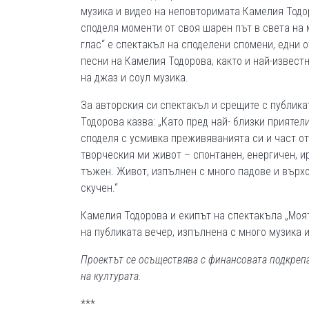
музика и видео на неповторимата Камелия Тодор
споделя моменти от своя шарен път в света на 
глас“ е спектакъл на споделени спомени, едни 
песни на Камелия Тодорова, както и най-извест
на джаз и соул музика.
За авторския си спектакъл и срещите с публика
Тодорова казва: „Като пред най- близки приятел
споделя с усмивка преживяванията си и част о
творческия ми живот – спонтанен, енергичен, и
тъжен. Живот, изпълнен с много падове и върхо
скучен.“
Камелия Тодорова и екипът на спектакъла „Моя
на публиката вечер, изпълнена с много музика 
Проектът се осъществява с финансовата подкреп
на културата.
***