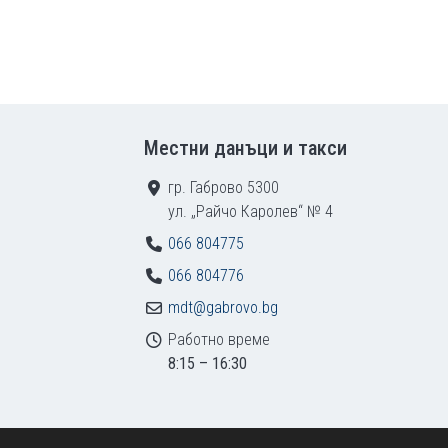
Местни данъци и такси
гр. Габрово 5300
ул. „Райчо Каролев“ № 4
066 804775
066 804776
mdt@gabrovo.bg
Работно време
8:15 – 16:30