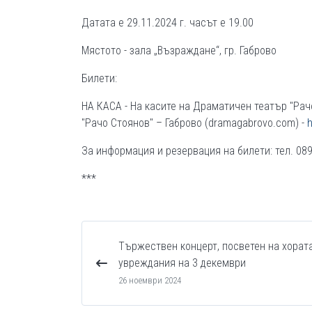
Датата е 29.11.2024 г. часът е 19.00
Мястото - зала „Възраждане“, гр. Габрово
Билети:
НА КАСА - На касите на Драматичен театър "Рач
"Рачо Стоянов" – Габрово (dramagabrovo.com) -
h
За информация и резервация на билети: тел. 08
***
Тържествен концерт, посветен на хорат
увреждания на 3 декември
26 ноември 2024