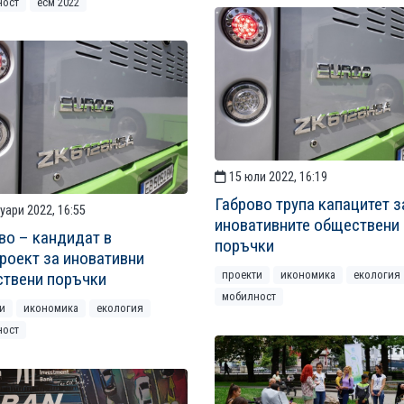
ност
есм 2022
15 юли 2022, 16:19
Габрово трупа капацитет з
уари 2022, 16:55
иновативните обществени
во – кандидат в
поръчки
роект за иновативни
проекти
икономика
екология
твени поръчки
мобилност
и
икономика
екология
ност