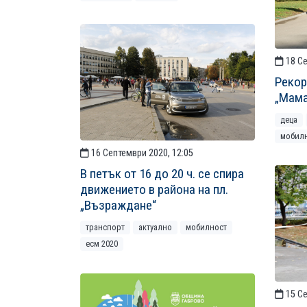
18 Се
Рекор
„Мама
деца
мобил
16 Септември 2020, 12:05
В петък от 16 до 20 ч. се спира
движението в района на пл.
„Възраждане“
транспорт
актуално
мобилност
есм 2020
15 Се