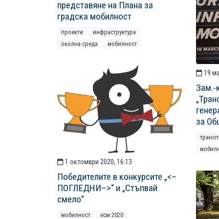
представяне на Плана за
градска мобилност
проекти
инфраструктура
околна среда
мобилност
19 ма
Зам.-
„Тран
генер
за Об
трансп
мобил
1 октомври 2020, 16:13
Победителите в конкурсите „<–
ПОГЛЕДНИ–>“ и „Стъпвай
смело“
мобилност
есм 2020