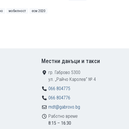
но
мобилност
есм 2020
ница
Местни данъци и такси
гр. Габрово 5300
ул. „Райчо Каролев“ № 4
066 804775
066 804776
mdt@gabrovo.bg
Работно време
8:15 – 16:30