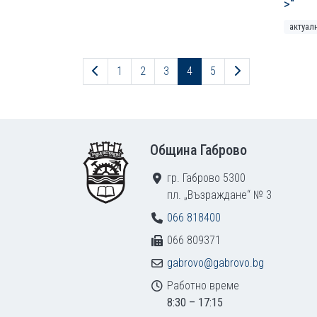
>“
актуал
Предходна страница
Следваща стра
1
2
3
4
5
Footer
Община Габрово
гр. Габрово 5300
пл. „Възраждане“ № 3
066 818400
066 809371
gabrovo@gabrovo.bg
Работно време
8:30 – 17:15