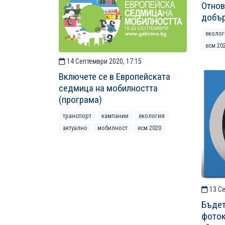
Отнов
добъ
еколог
есм 20
14 Септември 2020, 17:15
Включете се в Европейската
седмица на мобилността
(програма)
транспорт
кампании
екология
актуално
мобилност
есм 2020
13 Се
Бъдет
фото