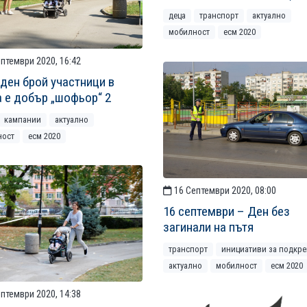
деца
транспорт
актуално
мобилност
есм 2020
птември 2020, 16:42
ден брой участници в
 е добър „шофьор“ 2
кампании
актуално
ност
есм 2020
16 Септември 2020, 08:00
16 септември – Ден без
загинали на пътя
транспорт
инициативи за подкре
актуално
мобилност
есм 2020
птември 2020, 14:38