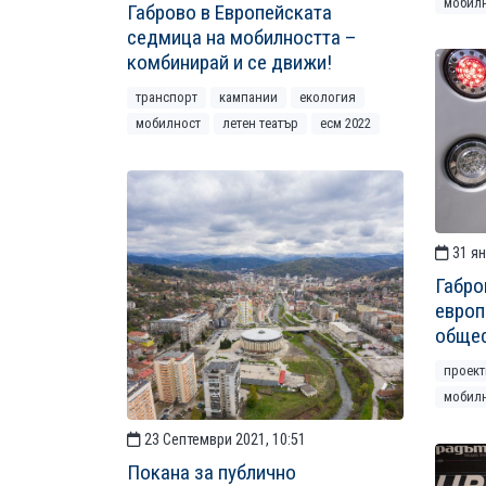
мобил
Габрово в Европейската
седмица на мобилността –
комбинирай и се движи!
транспорт
кампании
екология
мобилност
летен театър
есм 2022
31 ян
Габро
европ
общес
проект
мобил
23 Септември 2021, 10:51
Покана за публично