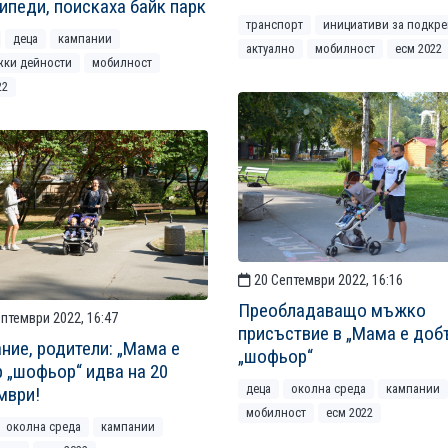
ипеди, поискаха байк парк
транспорт
инициативи за подкре
деца
кампании
актуално
мобилност
есм 2022
жки дейности
мобилност
22
20 Септември 2022, 16:16
Преобладаващо мъжко
птември 2022, 16:47
присъствие в „Мама е доб
ние, родители: „Мама е
„шофьор“
 „шофьор“ идва на 20
деца
околна среда
кампании
мври!
мобилност
есм 2022
околна среда
кампании