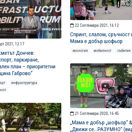
22 Септември 2021, 16:12
Спринт, слалом, сръчност 
Мама е добър шофьор
рт 2021, 12:17
екология
мобилност
събития
кметът Дончев:
спорт, паркиране,
ален план – приоритетни
щина Габрово“
орт
инфраструктура
ност
21 Септември 2020, 16:45
„Мама е добър „шофьор“ 
„Движи се...РАЗУМНО“ (ви