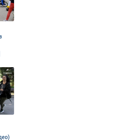
в
&
део)