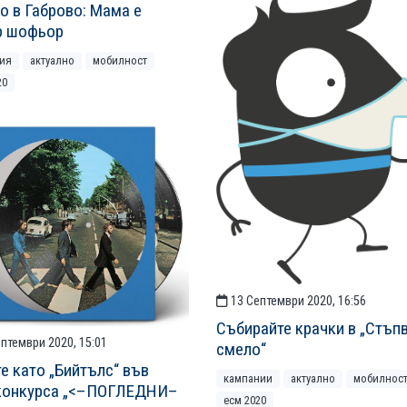
о в Габрово: Мама е
р шофьор
ия
актуално
мобилност
20
13 Септември 2020, 16:56
Събирайте крачки в „Стъп
птември 2020, 15:01
смело“
е като „Бийтълс“ във
кампании
актуално
мобилнос
конкурса „<–ПОГЛЕДНИ–
есм 2020