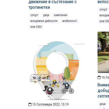
движение в състезание с
велос
тротинетки
спорт
спорт
деца
кампании
младе
младежки дейности
мобилност
есм 20
есм 2022
16 Се
Внима
добър
септе
деца
15 Септември 2022, 15:19