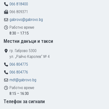
066 818400
066 809371
gabrovo@gabrovo.bg
Работно време
8:30 – 17:15
Местни данъци и такси
гр. Габрово 5300
ул. „Райчо Каролев“ № 4
066 804775
066 804776
mdt@gabrovo.bg
Работно време
8:15 – 16:30
Tелефон за сигнали