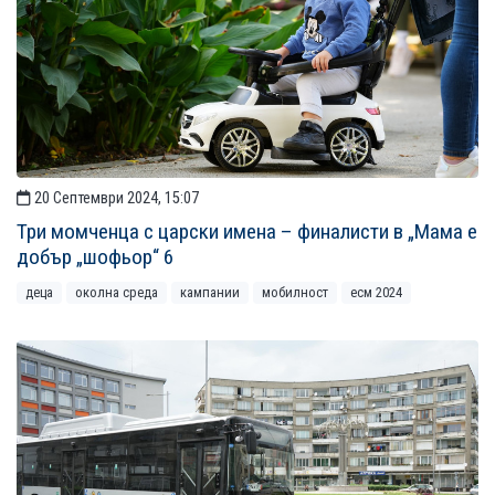
20 Септември 2024, 15:07
Три момченца с царски имена – финалисти в „Мама е
добър „шофьор“ 6
деца
околна среда
кампании
мобилност
есм 2024