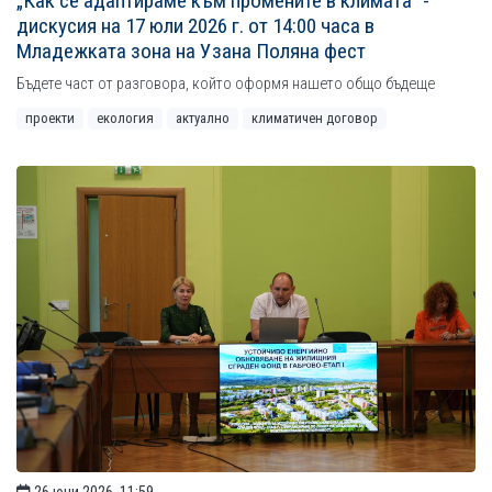
„Как се адаптираме към промените в климата“ -
дискусия на 17 юли 2026 г. от 14:00 часа в
Младежката зона на Узана Поляна фест
Бъдете част от разговора, който оформя нашето общо бъдеще
проекти
екология
актуално
климатичен договор