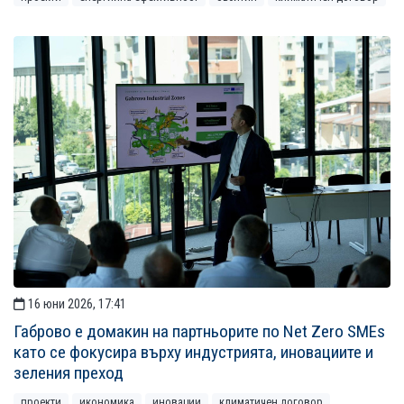
16 юни 2026, 17:41
Габрово е домакин на партньорите по Net Zero SMEs
като се фокусира върху индустрията, иновациите и
зеления преход
проекти
икономика
иновации
климатичен договор