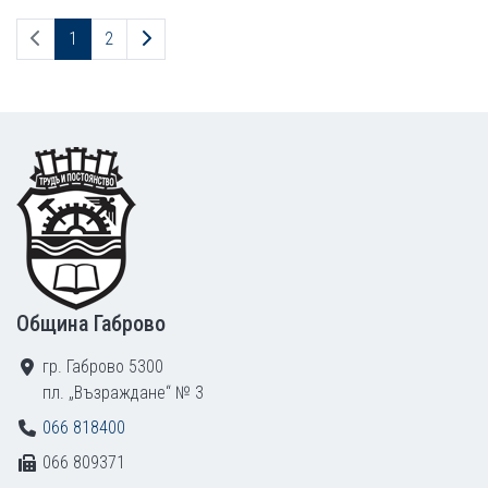
Предходна страница
Следваща страница
1
2
Footer
Община Габрово
гр. Габрово 5300
пл. „Възраждане“ № 3
066 818400
066 809371