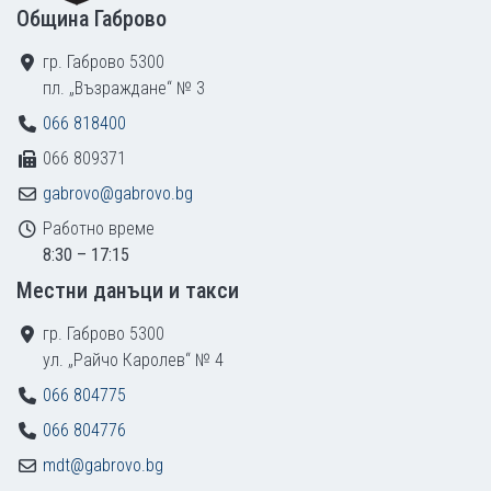
Община Габрово
гр. Габрово 5300
пл. „Възраждане“ № 3
066 818400
066 809371
gabrovo@gabrovo.bg
Работно време
8:30 – 17:15
Местни данъци и такси
гр. Габрово 5300
ул. „Райчо Каролев“ № 4
066 804775
066 804776
mdt@gabrovo.bg