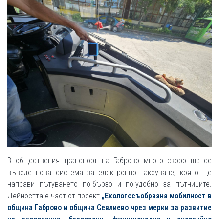
В обществения транспорт на Габрово много скоро ще се
въведе нова система за електронно таксуване, която ще
направи пътуването по-бързо и по-удобно за пътниците.
Дейността е част от проект
„Екологосъобразна мобилност в
община Габрово и община Севлиево чрез мерки за развитие