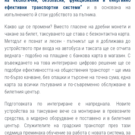
на екологични, безопасни, функционални и енергийно
ефективни транспортни системи“
и в основана на
изпълнението й стои удобството за пътника.
Какво ще се промени? Вместо гласене на дребни монети и
чакане за билет, таксуването ще става с безконтактна карта.
Методът е познат и лесен - пътникът ще я доближава до
устройството при входа на автобуса и таксата ще се отчита
веднага - подобно на плащане с банкова карта в магазин. С
въвеждането на това интегрирано цифрово решение ще се
подобри ефективността на обществения транспорт – ще има
по-бързо качване, без опашки и търсене на точна сума; една
карта за всички пътувания и по-съвременно обслужване в
билетния център.
Подготовката по интегриране е напреднала. Новите
устройства за таксуване вече са монтирани в превозните
средства, а модерно оборудване е поставено и в билетния
център. Служителите на градския транспорт през тази
седмица преминаха обучение за работа с новата система, за