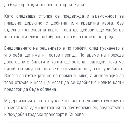
да бъде преходът плавен от първите дни.
Като следваща стъпка се предвижда и възможност за
плащане директно с дебитна или кредитна карта, без
отделна транспортна карта. Това ще добави още удобство
както за жителите на Габрово, така и за гостите на града.
Внедряването на решението е по график, след пускането в
употреба ще има и тестов период. По време на прехода
досегашните билети и карти ще останат валидни, така че
никой пътник да не остане без възможност да си купи билет.
Засега за пътниците не се променя нищо, а информация за
това откъде и кога ще могат да се сдобият с новите карти
предстои да бъде обявена.
Модернизацията на таксуването е част от усилията усилията
на местната администрация за по-съвременен, по-достъпен
и по-удобен градски транспорт в Габрово.