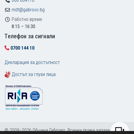
066 804776
mdt@gabrovo.bg
Работно време
8:15 – 16:30
Tелефон за сигнали
0700 144 10
Декларация за достъпност
Достъп за глухи лица
© 2009–2026 Община Габрово. Всички права запазени.