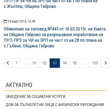
ПУП-ПР за ЧИ на ЗРП на част от кв.1 по плана на
с.Жълтеш, Община Габрово
19 март 2015, 16:49
Oбявление на заповед №443 от 16.03.2015г. на Кмета
на Община Габрово за разрешаване изработване на
ПУП-ПРЗ за ЧИ на ЗРП на част от кв.28 по плана на
с.Гъбене, Община Габрово
Предходна страница
С
1
...
91
92
93
94
95
...
103
АКТУАЛНО
ЗАВЕДЕНИЕ ЗА СОЦИАЛНИ УСЛУГИ
ДОМ ЗА ПЪЛНОЛЕТНИ ЛИЦА С ФИЗИЧЕСКИ УВРЕЖДАНИЯ