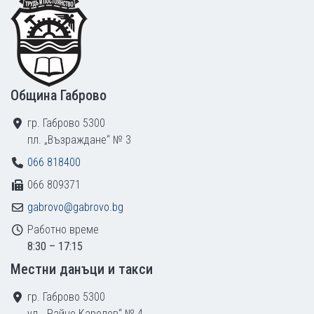
Община Габрово
гр. Габрово 5300
пл. „Възраждане“ № 3
066 818400
066 809371
gabrovo@gabrovo.bg
Работно време
8:30 – 17:15
Местни данъци и такси
гр. Габрово 5300
ул. „Райчо Каролев“ № 4