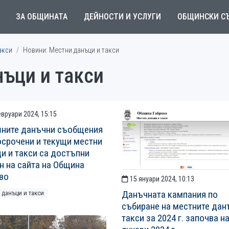
ЗА ОБЩИНАТА
ДЕЙНОСТИ И УСЛУГИ
ОБЩИНСКИ С
акси
Новини: Местни данъци и такси
нъци и такси
вруари 2024, 15:15
ните данъчни съобщения
осрочени и текущи местни
и и такси са достъпни
н на сайта на Община
во
15 януари 2024, 10:13
Данъчната кампания по
 данъци и такси
събиране на местните дан
такси за 2024 г. започва на