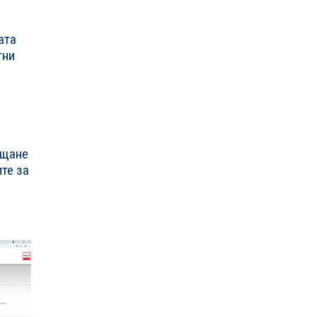
ата
тни
ащане
те за